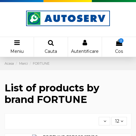
0
Meniu
Cauta
Autentificare
Cos
Acasa
Marci
FORTUNE
List of products by
brand FORTUNE
12