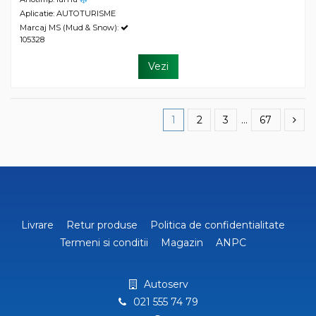
Aplicatie: AUTOTURISME
Marcaj MS (Mud & Snow):
105328
Vezi
1
2
3
…
67
Livrare
Retur produse
Politica de confidentialitate
Termeni si conditii
Magazin
ANPC
Autoserv
021 555 74 79