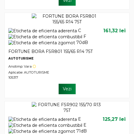
Vezi
C
161,32 lei
F
70dB
FORTUNE BORA FSR801 155/65 R14 75T
AUTOTURISME
Anotimp: Vara
Aplicatie: AUTOTURISME
105317
Vezi
E
125,27 lei
E
71dB