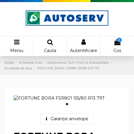
0
Meniu
Cauta
Autentificare
Cos
Acasa
Anvelope Auto
Autoturisme, SUV (4x4) si Autoutilitare
Anvelope de Vara
FORTUNE BORA FSR801 155/80 R13 79T
Garanție anvelope