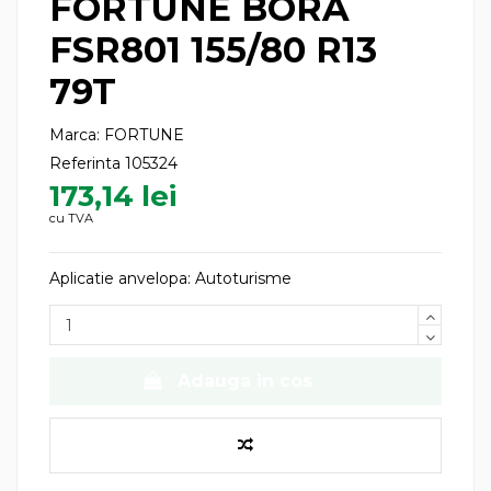
FORTUNE BORA
FSR801 155/80 R13
79T
Marca:
FORTUNE
Referinta
105324
173,14 lei
cu TVA
Aplicatie anvelopa: Autoturisme
Adauga in cos