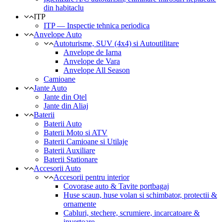
din habitaclu
ITP
ITP — Inspectie tehnica periodica
Anvelope Auto
Autoturisme, SUV (4x4) si Autoutilitare
Anvelope de Iarna
Anvelope de Vara
Anvelope All Season
Camioane
Jante Auto
Jante din Otel
Jante din Aliaj
Baterii
Baterii Auto
Baterii Moto si ATV
Baterii Camioane si Utilaje
Baterii Auxiliare
Baterii Stationare
Accesorii Auto
Accesorii pentru interior
Covorase auto & Tavite portbagaj
Huse scaun, huse volan si schimbator, protectii &
ornamente
Cabluri, stechere, scrumiere, incarcatoare &
invertoare