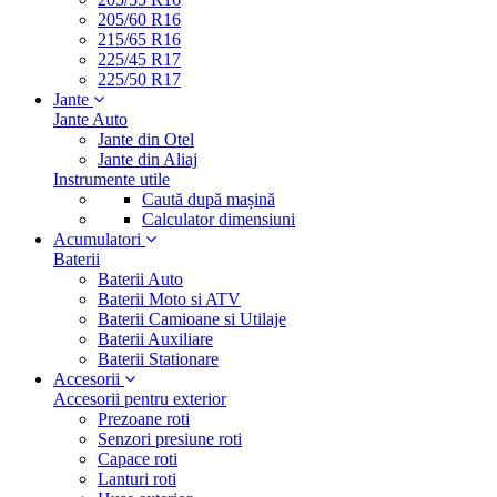
205/60 R16
215/65 R16
225/45 R17
225/50 R17
Jante
Jante Auto
Jante din Otel
Jante din Aliaj
Instrumente utile
Caută după mașină
Calculator dimensiuni
Acumulatori
Baterii
Baterii Auto
Baterii Moto si ATV
Baterii Camioane si Utilaje
Baterii Auxiliare
Baterii Stationare
Accesorii
Accesorii pentru exterior
Prezoane roti
Senzori presiune roti
Capace roti
Lanturi roti