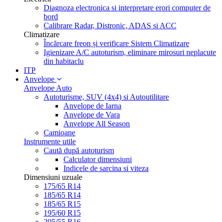
Diagnoza electronica si interpretare erori computer de
bord
Calibrare Radar, Distronic, ADAS si ACC
Climatizare
Încărcare freon și verificare Sistem Climatizare
Igienizare A/C autoturism, eliminare mirosuri neplacute
din habitaclu
ITP
Anvelope
Anvelope Auto
Autoturisme, SUV (4x4) si Autoutilitare
Anvelope de Iarna
Anvelope de Vara
Anvelope All Season
Camioane
Instrumente utile
Caută după autoturism
Calculator dimensiuni
Indicele de sarcina si viteza
Dimensiuni uzuale
175/65 R14
185/65 R14
185/65 R15
195/60 R15
205/55 R16