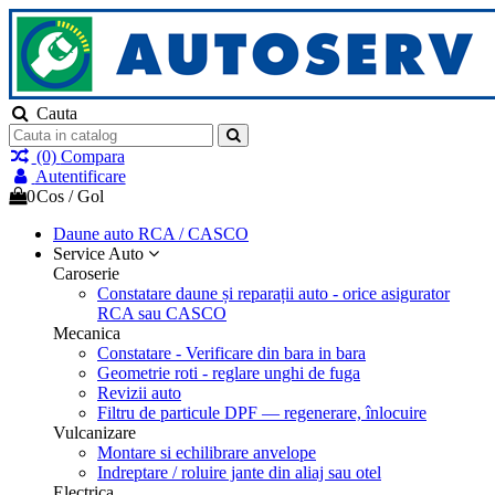
Cauta
(0)
Compara
Autentificare
0
Cos
/
Gol
Daune auto
RCA / CASCO
Service Auto
Caroserie
Constatare daune și reparații auto - orice asigurator
RCA sau CASCO
Mecanica
Constatare - Verificare din bara in bara
Geometrie roti - reglare unghi de fuga
Revizii auto
Filtru de particule DPF — regenerare, înlocuire
Vulcanizare
Montare si echilibrare anvelope
Indreptare / roluire jante din aliaj sau otel
Electrica