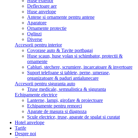
Huse exterior
Deflectoare aer
Huse anvelope
Antene si ornamente pentru antene
Aparatore
Ornamente protectie
Oglinzi
Diverse
Accesorii pentru interior
Covorase auto & Tavite portbagaj
Huse scaun, huse volan si schimbator, protectii &
ornamente
Cabluri, stechere, scrumiere, incarcatoare & invertoare
Suport telefoane si tablete, perne, umerase,
organizatoare & paduri antialunecare
Accesorii pentru siguranta auto
Truse medicale, semnalistica & siguranta
Echipamente electrice
Lanterne, lampi, girofare & proiectoare
Echipamente pentru remorci
Aparate de masura si diagnoza
Scule electrice, truse, aparate de spalat si curatat
Hotel anvelope
Tarife
Despre noi