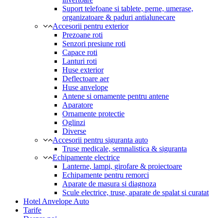
Suport telefoane si tablete, perne, umerase,
organizatoare & paduri antialunecare
Accesorii pentru exterior
Prezoane roti
Senzori presiune roti
Capace roti
Lanturi roti
Huse exterior
Deflectoare aer
Huse anvelope
Antene si ornamente pentru antene
Aparatore
Ornamente protectie
Oglinzi
Diverse
Accesorii pentru siguranta auto
Truse medicale, semnalistica & siguranta
Echipamente electrice
Lanterne, lampi, girofare & proiectoare
Echipamente pentru remorci
Aparate de masura si diagnoza
Scule electrice, truse, aparate de spalat si curatat
Hotel Anvelope Auto
Tarife