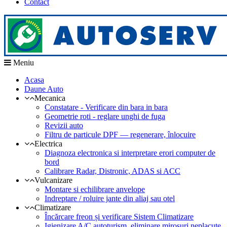
Contact
Meniu
Acasa
Daune Auto
Mecanica
Constatare - Verificare din bara in bara
Geometrie roti - reglare unghi de fuga
Revizii auto
Filtru de particule DPF — regenerare, înlocuire
Electrica
Diagnoza electronica si interpretare erori computer de
bord
Calibrare Radar, Distronic, ADAS si ACC
Vulcanizare
Montare si echilibrare anvelope
Indreptare / roluire jante din aliaj sau otel
Climatizare
Încărcare freon și verificare Sistem Climatizare
Igienizare A/C autoturism, eliminare mirosuri neplacute