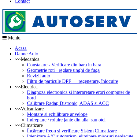
Contact
Meniu
Acasa
Daune Auto
Mecanica
Constatare - Verificare din bara in bara
Geometrie roti - reglare unghi de fuga
Revizii auto
Filtru de particule DPF — regenerare, înlocuire
Electrica
Diagnoza electronica si interpretare erori computer de
bord
Calibrare Radar, Distronic, ADAS si ACC
Vulcanizare
Montare si echilibrare anvelope
Indreptare / roluire jante din aliaj sau otel
Climatizare
Încărcare freon și verificare Sistem Climatizare
Igienizare A/C autoturism, eliminare mirosuri neplacute