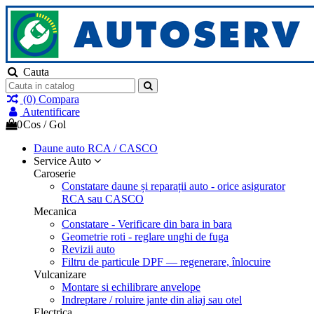
Cauta
(0)
Compara
Autentificare
0
Cos
/
Gol
Daune auto
RCA / CASCO
Service Auto
Caroserie
Constatare daune și reparații auto - orice asigurator
RCA sau CASCO
Mecanica
Constatare - Verificare din bara in bara
Geometrie roti - reglare unghi de fuga
Revizii auto
Filtru de particule DPF — regenerare, înlocuire
Vulcanizare
Montare si echilibrare anvelope
Indreptare / roluire jante din aliaj sau otel
Electrica