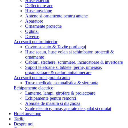
Huse exterior
Deflectoare aer
Huse anvelope
Antene si ornamente pentru antene
Aparatore
Ornamente protectie
Oglinzi
Diverse
Accesorii pentru interior
Covorase auto & Tavite portbagaj
Huse scaun, huse volan si schimbator, protectii &
ornamente
Cabluri, stechere, scrumiere, incarcatoare & invertoare
Suport telefoane si tablete, perne, umerase,
organizatoare & paduri antialunecare
Accesorii pentru siguranta auto
Truse medicale, semnalistica & siguranta
Echipamente electrice
Lanterne, lampi, girofare & proiectoare
Echipamente pentru remorci
Aparate de masura si diagnoza
Scule electrice, truse, aparate de spalat si curatat
Hotel anvelope
Tarife
Despre noi