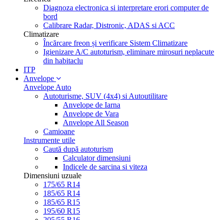
Diagnoza electronica si interpretare erori computer de
bord
Calibrare Radar, Distronic, ADAS si ACC
Climatizare
Încărcare freon și verificare Sistem Climatizare
Igienizare A/C autoturism, eliminare mirosuri neplacute
din habitaclu
ITP
Anvelope
Anvelope Auto
Autoturisme, SUV (4x4) si Autoutilitare
Anvelope de Iarna
Anvelope de Vara
Anvelope All Season
Camioane
Instrumente utile
Caută după autoturism
Calculator dimensiuni
Indicele de sarcina si viteza
Dimensiuni uzuale
175/65 R14
185/65 R14
185/65 R15
195/60 R15
205/55 R16