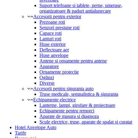
Suport telefoane si tablete, perne, umerase,
organizatoare & paduri antialunecare
Accesorii pentru exterior
Prezoane roti
Senzori presiune roti
Capace roti
Lanturi roti
Huse exterior
Deflectoare aer
Huse anvelope
Antene si ornamente pentru antene
Aparatore
Ornamente protectie
Oglinzi
Diverse
Accesorii pentru siguranta auto
Truse medicale, semnalistica & siguranta
Echipamente electrice
Lanterne, lampi, girofare & proiectoare
Echipamente pentru remorci
Aparate de masura si diagnoza
Scule electrice, truse, aparate de spalat si curatat
Hotel Anvelope Auto
Tarife