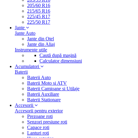
205/60 R16
215/65 R16
225/45 R17
225/50 R17
Jante
Jante Auto
Jante din Otel
Jante din Aliaj
Instrumente utile
Caută după mașină
Calculator dimensiuni
Acumulatori
Baterii
Baterii Auto
Baterii Moto si ATV
Baterii Camioane si Utilaje
Baterii Auxiliare
Baterii Stationare
Accesorii
Accesorii pentru exterior
Prezoane roti
Senzori presiune roti
Capace roti
Lanturi roti