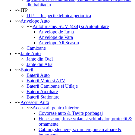
din habitaclu
ITP
ITP — Inspectie tehnica periodica
Anvelope Auto
Autoturisme, SUV (4x4) si Autoutilitare
Anvelope de Iarna
Anvelope de Vara
Anvelope All Season
Camioane
Jante Auto
Jante din Otel
Jante din Aliaj
Baterii
Baterii Auto
Baterii Moto si ATV
Baterii Camioane si Utilaje
Baterii Auxiliare
Baterii Stationare
Accesorii Auto
Accesorii pentru interior
Covorase auto & Tavite portbagaj
Huse scaun, huse volan si schimbator, protectii &
ornamente
Cabluri, stechere, scrumiere, incarcatoare &
invertoare