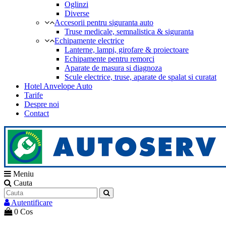
Oglinzi
Diverse
Accesorii pentru siguranta auto
Truse medicale, semnalistica & siguranta
Echipamente electrice
Lanterne, lampi, girofare & proiectoare
Echipamente pentru remorci
Aparate de masura si diagnoza
Scule electrice, truse, aparate de spalat si curatat
Hotel Anvelope Auto
Tarife
Despre noi
Contact
Meniu
Cauta
Autentificare
0
Cos