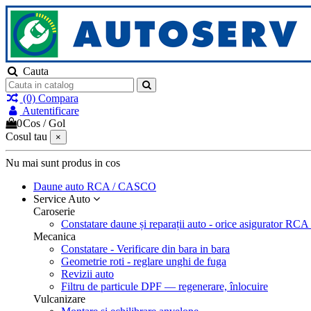
Cauta
(0)
Compara
Autentificare
0
Cos
/
Gol
Cosul tau
×
Nu mai sunt produs in cos
Daune auto
RCA / CASCO
Service Auto
Caroserie
Constatare daune și reparații auto - orice asigurator 
Mecanica
Constatare - Verificare din bara in bara
Geometrie roti - reglare unghi de fuga
Revizii auto
Filtru de particule DPF — regenerare, înlocuire
Vulcanizare