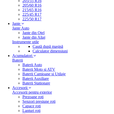
205/55 R16
205/60 R16
215/65 R16
225/45 R17
225/50 R17
Jante
Jante Auto
Jante din Otel
Jante din Aliaj
Instrumente utile
Caută după mașină
Calculator dimensiuni
Acumulatori
Baterii
Baterii Auto
Baterii Moto si ATV
Baterii Camioane si Utilaje
Baterii Auxiliare
Baterii Stationare
Accesorii
Accesorii pentru exterior
Prezoane roti
Senzori presiune roti
Capace roti
Lanturi roti