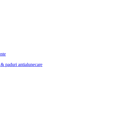
ente
e & paduri antialunecare