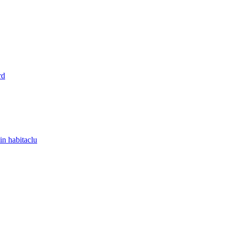
rd
in habitaclu