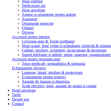
Huse exterior
Deflectoare aer
Huse anvelope
Antene si ornamente pentru antene
Aparatore
Ornamente protectie
Oglinzi
Diverse
Accesorii pentru interior
Covorase auto & Tavite portbagaj
Huse scaun, huse volan si schimbator, protectii & ornam
Cabluri, stechere, scrumiere, incarcatoare & invertoare
Suport telefoane si tablete, perne, umerase, organizatoar
Accesorii pentru siguranta auto
Truse medicale, semnalistica & siguranta
Echipamente electrice
Lanterne, lampi, girofare & proiectoare
Echipamente pentru remorci
Aparate de masura si diagnoza
Scule electrice, truse, aparate de spalat si curatat
Hotel anvelope
Tarife
Despre noi
Contact