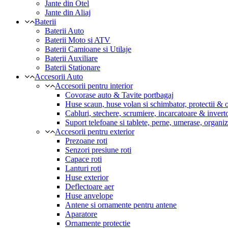
Jante din Otel
Jante din Aliaj
Baterii
Baterii Auto
Baterii Moto si ATV
Baterii Camioane si Utilaje
Baterii Auxiliare
Baterii Stationare
Accesorii Auto
Accesorii pentru interior
Covorase auto & Tavite portbagaj
Huse scaun, huse volan si schimbator, protectii &
Cabluri, stechere, scrumiere, incarcatoare & invert
Suport telefoane si tablete, perne, umerase, organi
Accesorii pentru exterior
Prezoane roti
Senzori presiune roti
Capace roti
Lanturi roti
Huse exterior
Deflectoare aer
Huse anvelope
Antene si ornamente pentru antene
Aparatore
Ornamente protectie