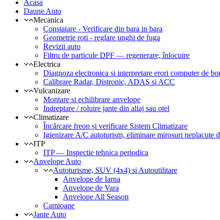
Acasa
Daune Auto
Mecanica
Constatare - Verificare din bara in bara
Geometrie roti - reglare unghi de fuga
Revizii auto
Filtru de particule DPF — regenerare, înlocuire
Electrica
Diagnoza electronica si interpretare erori computer de bo
Calibrare Radar, Distronic, ADAS si ACC
Vulcanizare
Montare si echilibrare anvelope
Indreptare / roluire jante din aliaj sau otel
Climatizare
Încărcare freon și verificare Sistem Climatizare
Igienizare A/C autoturism, eliminare mirosuri neplacute d
ITP
ITP — Inspectie tehnica periodica
Anvelope Auto
Autoturisme, SUV (4x4) si Autoutilitare
Anvelope de Iarna
Anvelope de Vara
Anvelope All Season
Camioane
Jante Auto