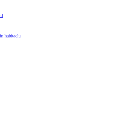
rd
in habitaclu