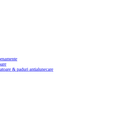
 ornamente
oare
zatoare & paduri antialunecare