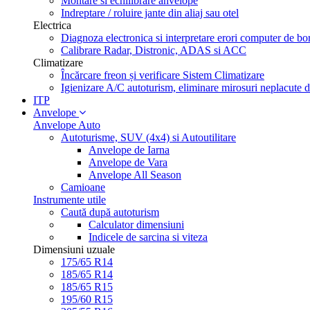
Montare si echilibrare anvelope
Indreptare / roluire jante din aliaj sau otel
Electrica
Diagnoza electronica si interpretare erori computer de bo
Calibrare Radar, Distronic, ADAS si ACC
Climatizare
Încărcare freon și verificare Sistem Climatizare
Igienizare A/C autoturism, eliminare mirosuri neplacute d
ITP
Anvelope
Anvelope Auto
Autoturisme, SUV (4x4) si Autoutilitare
Anvelope de Iarna
Anvelope de Vara
Anvelope All Season
Camioane
Instrumente utile
Caută după autoturism
Calculator dimensiuni
Indicele de sarcina si viteza
Dimensiuni uzuale
175/65 R14
185/65 R14
185/65 R15
195/60 R15