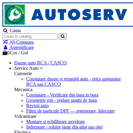
Cauta
(0)
Compara
Autentificare
0
Cos
/
Gol
Daune auto
RCA / CASCO
Service Auto
Caroserie
Constatare daune și reparații auto - orice asigurator
RCA sau CASCO
Mecanica
Constatare - Verificare din bara in bara
Geometrie roti - reglare unghi de fuga
Revizii auto
Filtru de particule DPF — regenerare, înlocuire
Vulcanizare
Montare si echilibrare anvelope
Indreptare / roluire jante din aliaj sau otel
Electrica