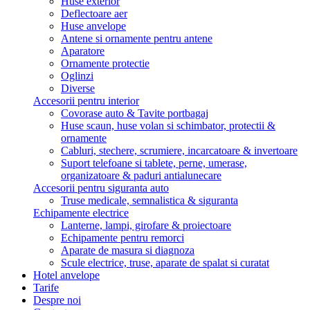
Huse exterior
Deflectoare aer
Huse anvelope
Antene si ornamente pentru antene
Aparatore
Ornamente protectie
Oglinzi
Diverse
Accesorii pentru interior
Covorase auto & Tavite portbagaj
Huse scaun, huse volan si schimbator, protectii &
ornamente
Cabluri, stechere, scrumiere, incarcatoare & invertoare
Suport telefoane si tablete, perne, umerase,
organizatoare & paduri antialunecare
Accesorii pentru siguranta auto
Truse medicale, semnalistica & siguranta
Echipamente electrice
Lanterne, lampi, girofare & proiectoare
Echipamente pentru remorci
Aparate de masura si diagnoza
Scule electrice, truse, aparate de spalat si curatat
Hotel anvelope
Tarife
Despre noi