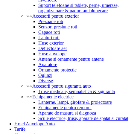
Suport telefoane si tablete, perne, umerase,
organizatoare & paduri antialunecare
Accesorii pentru exterior
Prezoane roti
Senzori presiune roti
Capace roti
Lanturi roti
Huse exterior
Deflectoare aer
Huse anvelope
Antene si ornamente pentru antene
Aparatore
Ornamente protectie
Oglinzi
Diverse
Accesorii pentru siguranta auto
Truse medicale, semnalistica & siguranta
Echipamente electrice
Lanterne, lampi, girofare & proiectoare
Echipamente pentru remorci
Aparate de masura si diagnoza
Scule electrice, truse, aparate de spalat si curatat
Hotel Anvelope Auto
Tarife