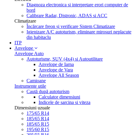
Diagnoza electronica si interpretare erori computer de
bord
Calibrare Radar, Distronic, ADAS si ACC
Climatizare
Încărcare freon și verificare Sistem Climatizare
Igienizare A/C autoturism, eliminare mirosuri neplacute
din habitaclu
ITP
Anvelope
Anvelope Auto
Autoturisme, SUV (4x4) si Autoutilitare
Anvelope de Iarna
Anvelope de Vara
Anvelope All Season
Camioane
Instrumente utile
Caută după autoturism
Calculator dimensiuni
Indicele de sarcina si viteza
Dimensiuni uzuale
175/65 R14
185/65 R14
185/65 R15
195/60 R15
205/55 R16