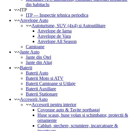
din habitaclu
ITP
ITP — Inspectie tehnica periodica
Anvelope Auto
Autoturisme, SUV (4x4) si Autoutilitare
Anvelope de Iarna
Anvelope de Vara
Anvelope All Season
Camioane
Jante Auto
Jante din Otel
Jante din Aliaj
Baterii
Baterii Auto
Baterii Moto si ATV
Baterii Camioane si Utilaje
Baterii Auxiliare
Baterii Stationare
Accesorii Auto
Accesorii pentru interior
Covorase auto & Tavite portbagaj
Huse scaun, huse volan si schimbator, protectii &
ornamente
Cabluri, stechere, scrumiere, incarcatoare &
invertoare