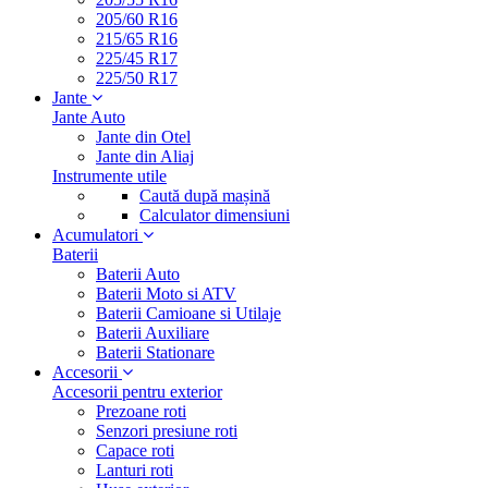
205/60 R16
215/65 R16
225/45 R17
225/50 R17
Jante
Jante Auto
Jante din Otel
Jante din Aliaj
Instrumente utile
Caută după mașină
Calculator dimensiuni
Acumulatori
Baterii
Baterii Auto
Baterii Moto si ATV
Baterii Camioane si Utilaje
Baterii Auxiliare
Baterii Stationare
Accesorii
Accesorii pentru exterior
Prezoane roti
Senzori presiune roti
Capace roti
Lanturi roti