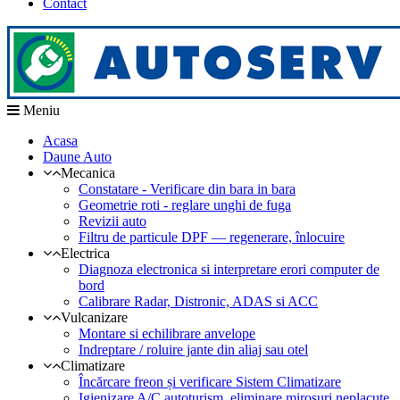
Contact
Meniu
Acasa
Daune Auto
Mecanica
Constatare - Verificare din bara in bara
Geometrie roti - reglare unghi de fuga
Revizii auto
Filtru de particule DPF — regenerare, înlocuire
Electrica
Diagnoza electronica si interpretare erori computer de
bord
Calibrare Radar, Distronic, ADAS si ACC
Vulcanizare
Montare si echilibrare anvelope
Indreptare / roluire jante din aliaj sau otel
Climatizare
Încărcare freon și verificare Sistem Climatizare
Igienizare A/C autoturism, eliminare mirosuri neplacute