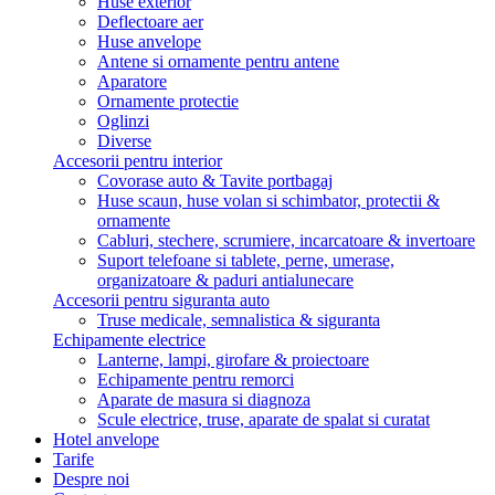
Huse exterior
Deflectoare aer
Huse anvelope
Antene si ornamente pentru antene
Aparatore
Ornamente protectie
Oglinzi
Diverse
Accesorii pentru interior
Covorase auto & Tavite portbagaj
Huse scaun, huse volan si schimbator, protectii &
ornamente
Cabluri, stechere, scrumiere, incarcatoare & invertoare
Suport telefoane si tablete, perne, umerase,
organizatoare & paduri antialunecare
Accesorii pentru siguranta auto
Truse medicale, semnalistica & siguranta
Echipamente electrice
Lanterne, lampi, girofare & proiectoare
Echipamente pentru remorci
Aparate de masura si diagnoza
Scule electrice, truse, aparate de spalat si curatat
Hotel anvelope
Tarife
Despre noi