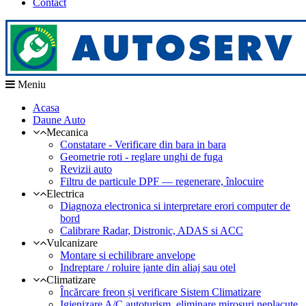
Contact
Meniu
Acasa
Daune Auto
Mecanica
Constatare - Verificare din bara in bara
Geometrie roti - reglare unghi de fuga
Revizii auto
Filtru de particule DPF — regenerare, înlocuire
Electrica
Diagnoza electronica si interpretare erori computer de
bord
Calibrare Radar, Distronic, ADAS si ACC
Vulcanizare
Montare si echilibrare anvelope
Indreptare / roluire jante din aliaj sau otel
Climatizare
Încărcare freon și verificare Sistem Climatizare
Igienizare A/C autoturism, eliminare mirosuri neplacute