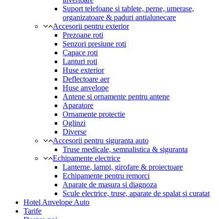
Suport telefoane si tablete, perne, umerase,
organizatoare & paduri antialunecare
Accesorii pentru exterior
Prezoane roti
Senzori presiune roti
Capace roti
Lanturi roti
Huse exterior
Deflectoare aer
Huse anvelope
Antene si ornamente pentru antene
Aparatore
Ornamente protectie
Oglinzi
Diverse
Accesorii pentru siguranta auto
Truse medicale, semnalistica & siguranta
Echipamente electrice
Lanterne, lampi, girofare & proiectoare
Echipamente pentru remorci
Aparate de masura si diagnoza
Scule electrice, truse, aparate de spalat si curatat
Hotel Anvelope Auto
Tarife