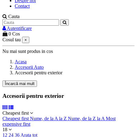
Despre noi
Contact
Cauta
Autentificare
0
Cos
Cosul tau
×
Nu mai sunt produs in cos
Acasa
Accesorii Auto
Accesorii pentru exterior
Încarcă mai mult
Filtre:
Ștergeți filtrele
Accesorii pentru exterior
Tip produs
Antena
Cheapest first
Aparatoare
Cheapest first
Nume, de la A la Z
Nume, de la Z la A
Most
Capace roti
expensive first
Deflector
18
Husa anvelope
12
24
36
Arata tot