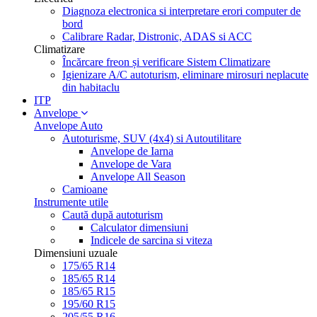
Diagnoza electronica si interpretare erori computer de
bord
Calibrare Radar, Distronic, ADAS si ACC
Climatizare
Încărcare freon și verificare Sistem Climatizare
Igienizare A/C autoturism, eliminare mirosuri neplacute
din habitaclu
ITP
Anvelope
Anvelope Auto
Autoturisme, SUV (4x4) si Autoutilitare
Anvelope de Iarna
Anvelope de Vara
Anvelope All Season
Camioane
Instrumente utile
Caută după autoturism
Calculator dimensiuni
Indicele de sarcina si viteza
Dimensiuni uzuale
175/65 R14
185/65 R14
185/65 R15
195/60 R15
205/55 R16