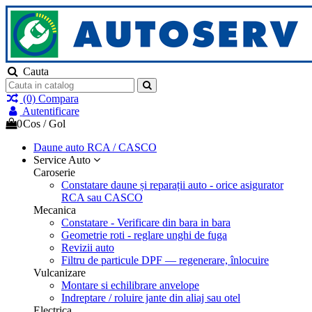
Cauta
(0)
Compara
Autentificare
0
Cos
/
Gol
Daune auto
RCA / CASCO
Service Auto
Caroserie
Constatare daune și reparații auto - orice asigurator
RCA sau CASCO
Mecanica
Constatare - Verificare din bara in bara
Geometrie roti - reglare unghi de fuga
Revizii auto
Filtru de particule DPF — regenerare, înlocuire
Vulcanizare
Montare si echilibrare anvelope
Indreptare / roluire jante din aliaj sau otel
Electrica