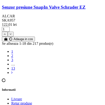
Senzor presiune SnapIn Valve Schrader EZ
ALCAR
SKA957
122,01 lei
Adauga in cos
Se afiseaza 1-18 din 217 produs(e)
1
2
3
…
13
Informatii
Livrare
Retur produse