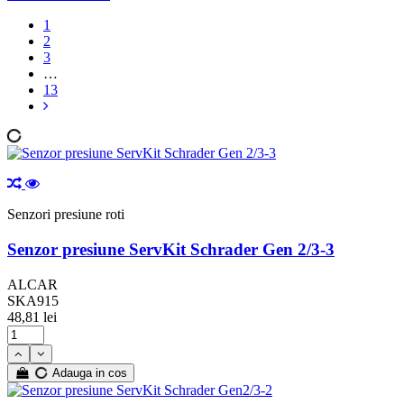
Husa exterior
1
Lanturi roti
2
Oglinda
3
Ornament
…
Prezoane roti
13
Senzori presiune roti
Material
--
1/2 UNF
M12 X 1.25
Senzori presiune roti
M12 X 1.50
M12x1.25
Senzor presiune ServKit Schrader Gen 2/3-3
M12x1.25x27.5
M12x1.25x28
ALCAR
M12x1.5
SKA915
M12X1.5
48,81 lei
M12X1.50
M12x1.5x24
M14 X 1.25
Adauga in cos
M14 x 1.5
M14 X 1.50