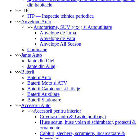
din habitaclu
ITP
ITP — Inspectie tehnica periodica
Anvelope Auto
Autoturisme, SUV (4x4) si Autoutilitare
Anvelope de Iarna
Anvelope de Vara
Anvelope All Season
Camioane
Jante Auto
Jante din Otel
Jante din Aliaj
Baterii
Baterii Auto
Baterii Moto si ATV
Baterii Camioane si Utilaje
Baterii Auxiliare
Baterii Stationare
Accesorii Auto
Accesorii pentru interior
Covorase auto & Tavite portbagaj
Huse scaun, huse volan si schimbator, protectii &
ornamente
Cabluri, stechere, scrumiere, incarcatoare &
invertoare