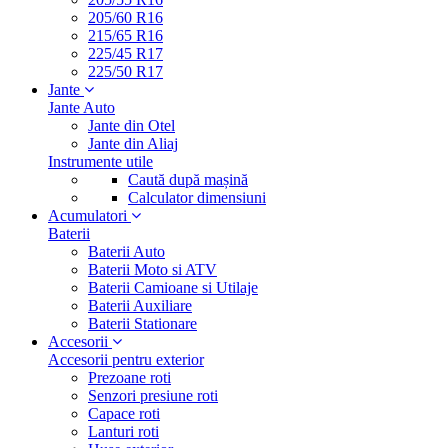
205/60 R16
215/65 R16
225/45 R17
225/50 R17
Jante
Jante Auto
Jante din Otel
Jante din Aliaj
Instrumente utile
Caută după mașină
Calculator dimensiuni
Acumulatori
Baterii
Baterii Auto
Baterii Moto si ATV
Baterii Camioane si Utilaje
Baterii Auxiliare
Baterii Stationare
Accesorii
Accesorii pentru exterior
Prezoane roti
Senzori presiune roti
Capace roti
Lanturi roti