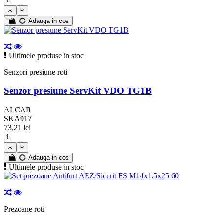
NISSAN
OPEL
Adauga in cos
PEUGEOT
R
RENAULT
Ultimele produse in stoc
SEAT
SKODA
Senzori presiune roti
TOYOTA
UNIVERSALE
Senzor presiune ServKit VDO TG1B
VOLKSWAGEN
VOLVO
ALCAR
SKA917
În plus...
Mai puțin
73,21 lei
Capace pentru
Diametru janta 13"
Diametru janta 14"
Adauga in cos
Ultimele produse in stoc
Diametru janta 15"
Diametru janta 16"
Diametru janta 17"
Vizualizați produsele a
217
Prezoane roti