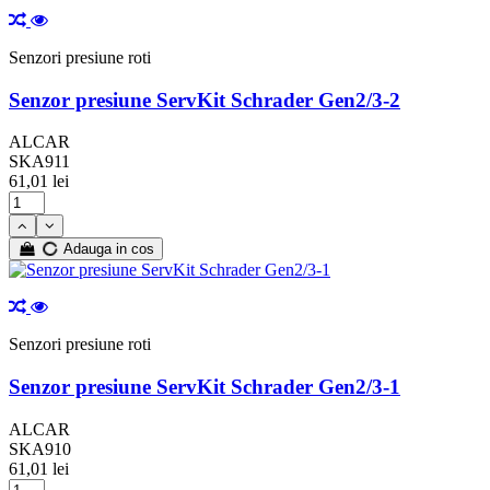
M14 X 2
M14x1.25x27
Senzori presiune roti
M14X1.5
M14X1.50
Senzor presiune ServKit Schrader Gen2/3-2
M14x1.5x30.5
M14x1.5x34
ALCAR
M16x1.50
SKA911
M16x1.5x33
61,01 lei
În plus...
Mai puțin
Compatibilitate marca auto
Adauga in cos
AUDI
BMW
CITROEN
DACIA
Senzori presiune roti
FORD
HYUNDAI
Senzor presiune ServKit Schrader Gen2/3-1
KIA
M
ALCAR
MAN
SKA910
MERCEDES
61,01 lei
MINI