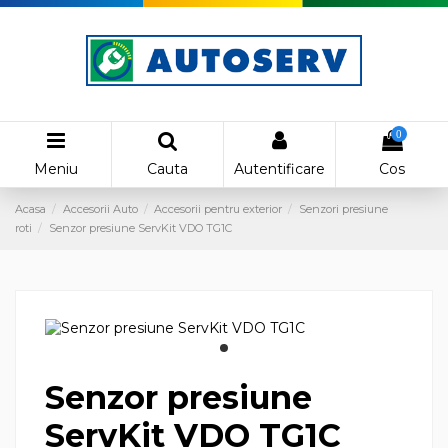
0
Meniu
Cauta
Autentificare
Cos
Acasa
Accesorii Auto
Accesorii pentru exterior
Senzori presiune
roti
Senzor presiune ServKit VDO TG1C
Senzor presiune
ServKit VDO TG1C