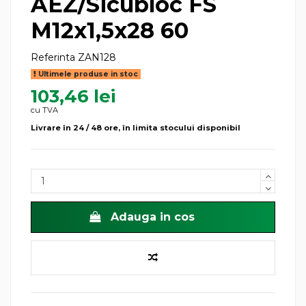
AEZ/Sicubloc FS
M12x1,5x28 60
Referinta
ZAN128
Ultimele produse in stoc
103,46 lei
cu TVA
Livrare în 24 / 48 ore, în limita stocului disponibil
Adauga in cos