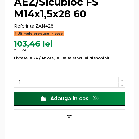
AEZ/Sicubloc FS
M14x1,5x28 60
Referinta
ZAN428
Ultimele produse in stoc
103,46 lei
cu TVA
Livrare în 24 / 48 ore, în limita stocului disponibil
Adauga in cos