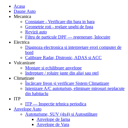
Acasa
Daune Auto
Mecanica
Constatare - Verificare din bara in bara
Geometrie roti - reglare unghi de fuga
Revizii auto
Filtru de particule DPF — regenerare, înlocuire
Electrica
Diagnoza electronica si interpretare erori computer de
bord
Calibrare Radar, Distronic, ADAS si ACC
Vulcanizare
Montare si echilibrare anvelope
Indreptare / roluire jante din aliaj sau otel
Climatizare
Încărcare freon și verificare Sistem Climatizare
Igienizare A/C autoturism, eliminare mirosuri neplacute
din habitaclu
ITP
ITP — Inspectie tehnica periodica
Anvelope Auto
Autoturisme, SUV (4x4) si Autoutilitare
Anvelope de Iarna
Anvelope de Vara