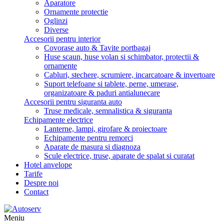
Aparatore
Ornamente protectie
Oglinzi
Diverse
Accesorii pentru interior
Covorase auto & Tavite portbagaj
Huse scaun, huse volan si schimbator, protectii &
ornamente
Cabluri, stechere, scrumiere, incarcatoare & invertoare
Suport telefoane si tablete, perne, umerase,
organizatoare & paduri antialunecare
Accesorii pentru siguranta auto
Truse medicale, semnalistica & siguranta
Echipamente electrice
Lanterne, lampi, girofare & proiectoare
Echipamente pentru remorci
Aparate de masura si diagnoza
Scule electrice, truse, aparate de spalat si curatat
Hotel anvelope
Tarife
Despre noi
Contact
Meniu