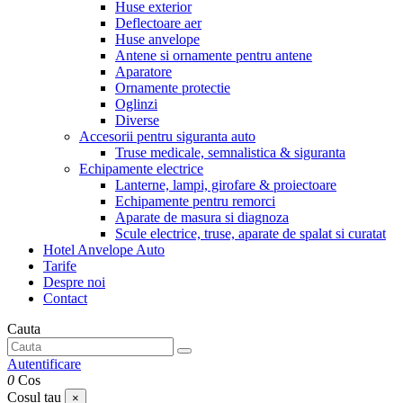
Huse exterior
Deflectoare aer
Huse anvelope
Antene si ornamente pentru antene
Aparatore
Ornamente protectie
Oglinzi
Diverse
Accesorii pentru siguranta auto
Truse medicale, semnalistica & siguranta
Echipamente electrice
Lanterne, lampi, girofare & proiectoare
Echipamente pentru remorci
Aparate de masura si diagnoza
Scule electrice, truse, aparate de spalat si curatat
Hotel Anvelope Auto
Tarife
Despre noi
Contact
Cauta
Autentificare
0
Cos
Cosul tau
×