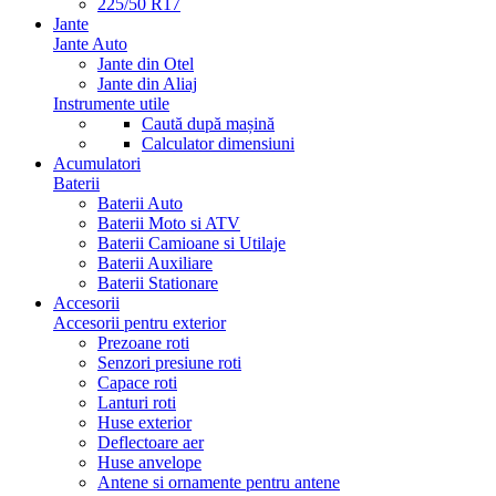
225/50 R17
Jante
Jante Auto
Jante din Otel
Jante din Aliaj
Instrumente utile
Caută după mașină
Calculator dimensiuni
Acumulatori
Baterii
Baterii Auto
Baterii Moto si ATV
Baterii Camioane si Utilaje
Baterii Auxiliare
Baterii Stationare
Accesorii
Accesorii pentru exterior
Prezoane roti
Senzori presiune roti
Capace roti
Lanturi roti
Huse exterior
Deflectoare aer
Huse anvelope
Antene si ornamente pentru antene