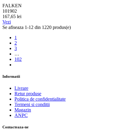
FALKEN
101902
167,65 lei
Vezi
Se afiseaza 1-12 din 1220 produs(e)
1
2
3
…
102
Informatii
Livrare
Retur produse
Politica de confidentialitate
Termeni si conditii
Magazin
ANPC
Contacteaza-ne