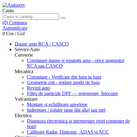
Cauta
(0)
Compara
Autentificare
0
Cos
/
Gol
Daune auto
RCA / CASCO
Service Auto
Caroserie
Constatare daune și reparații auto - orice asigurator
RCA sau CASCO
Mecanica
Constatare - Verificare din bara in bara
Geometrie roti - reglare unghi de fuga
Revizii auto
Filtru de particule DPF — regenerare, înlocuire
Vulcanizare
Montare si echilibrare anvelope
Indreptare / roluire jante din aliaj sau otel
Electrica
Diagnoza electronica si interpretare erori computer de
bord
Calibrare Radar, Distronic, ADAS si ACC