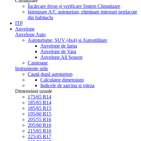
Climatizare
Încărcare freon și verificare Sistem Climatizare
Igienizare A/C autoturism, eliminare mirosuri neplacute
din habitaclu
ITP
Anvelope
Anvelope Auto
Autoturisme, SUV (4x4) si Autoutilitare
Anvelope de Iarna
Anvelope de Vara
Anvelope All Season
Camioane
Instrumente utile
Caută după autoturism
Calculator dimensiuni
Indicele de sarcina si viteza
Dimensiuni uzuale
175/65 R14
185/65 R14
185/65 R15
195/60 R15
205/55 R16
205/60 R16
215/65 R16
225/45 R17