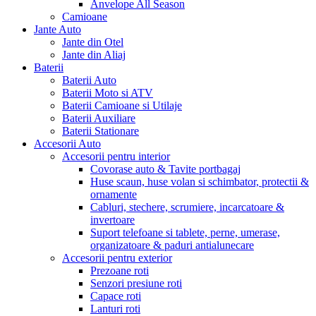
Anvelope All Season
Camioane
Jante Auto
Jante din Otel
Jante din Aliaj
Baterii
Baterii Auto
Baterii Moto si ATV
Baterii Camioane si Utilaje
Baterii Auxiliare
Baterii Stationare
Accesorii Auto
Accesorii pentru interior
Covorase auto & Tavite portbagaj
Huse scaun, huse volan si schimbator, protectii &
ornamente
Cabluri, stechere, scrumiere, incarcatoare &
invertoare
Suport telefoane si tablete, perne, umerase,
organizatoare & paduri antialunecare
Accesorii pentru exterior
Prezoane roti
Senzori presiune roti
Capace roti
Lanturi roti