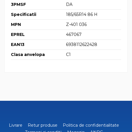
3PMSF
DA
Specificatii
185/65R14 86 H
MPN
Z-401 036
EPREL
467067
EAN13
6938112622428
Clasa anvelopa
C1
Livrare
Retur produse
Politica de confidentialitate