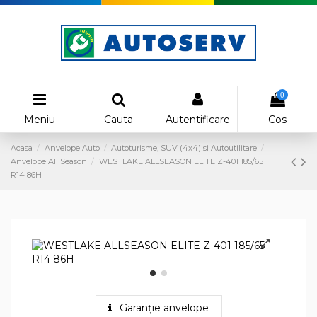
0
Meniu
Cauta
Autentificare
Cos
Acasa
Anvelope Auto
Autoturisme, SUV (4x4) si Autoutilitare
Anvelope All Season
WESTLAKE ALLSEASON ELITE Z-401 185/65
R14 86H
Garanție anvelope