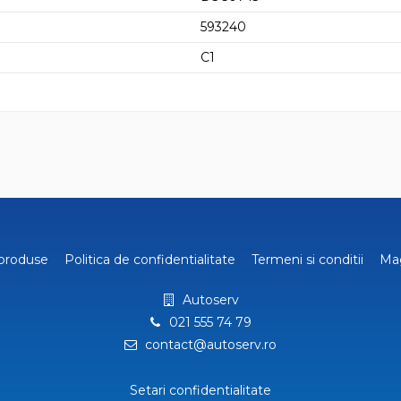
593240
C1
produse
Politica de confidentialitate
Termeni si conditii
Ma
Autoserv
021 555 74 79
contact@autoserv.ro
Setari confidentialitate