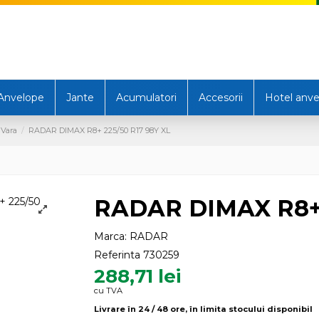
Anvelope
Jante
Acumulatori
Accesorii
Hotel anve
 Vara
RADAR DIMAX R8+ 225/50 R17 98Y XL
RADAR DIMAX R8+ 
Marca:
RADAR
Referinta
730259
288,71 lei
cu TVA
Livrare în 24 / 48 ore, în limita stocului disponibil