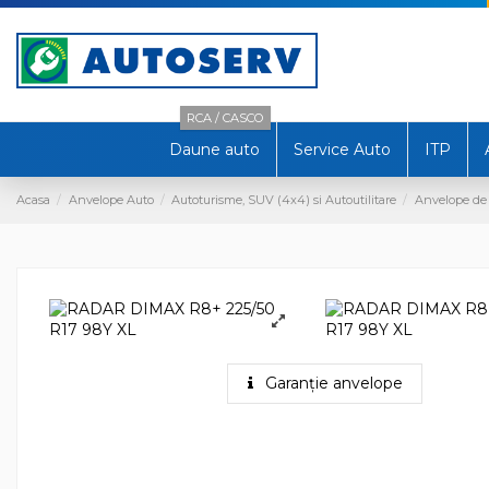
RCA / CASCO
Daune auto
Service Auto
ITP
Acasa
Anvelope Auto
Autoturisme, SUV (4x4) si Autoutilitare
Anvelope de
Garanție anvelope