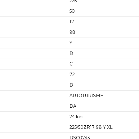
225
50
17
98
Y
B
C
72
B
AUTOTURISME
DA
24 luni
225/50ZR17 98 Y XL
DSC0743