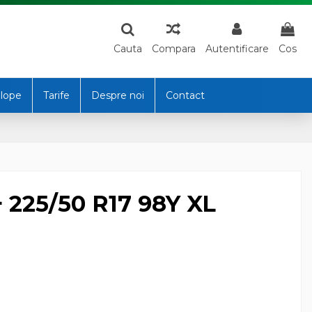
Cauta
Compara
Autentificare
Cos
lope
Tarife
Despre noi
Contact
225/50 R17 98Y XL