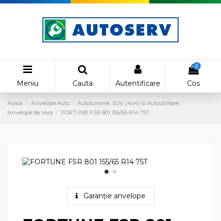
0
Meniu
Cauta
Autentificare
Cos
Acasa
Anvelope Auto
Autoturisme, SUV (4x4) si Autoutilitare
Anvelope de Vara
FORTUNE FSR 801 155/65 R14 75T
Garanție anvelope