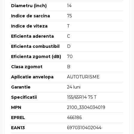
Diametru (inch)
14
Indice de sarcina
75
Indice de viteza
T
Eficienta aderenta
C
Eficienta combustibil
D
Eficienta zgomot (dB)
70
Clasa zgomot
B
Aplicatie anvelopa
AUTOTURISME
Garantie
24 luni
Specificatii
155/65R14 75 T
MPN
2100_3304034019
EPREL
466186
EAN13
6970310402044