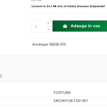
cu TVA
Livrare în 24 / 48 ore, în limita stocului disponibil
Adauga in cos
Anvelope 185/65 R15
0)
FORTUNE
SNOWFUN FSR-901