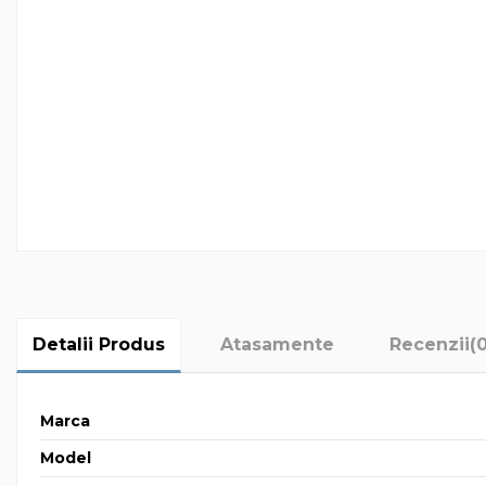
Detalii Produs
Atasamente
Recenzii
(
Marca
Model