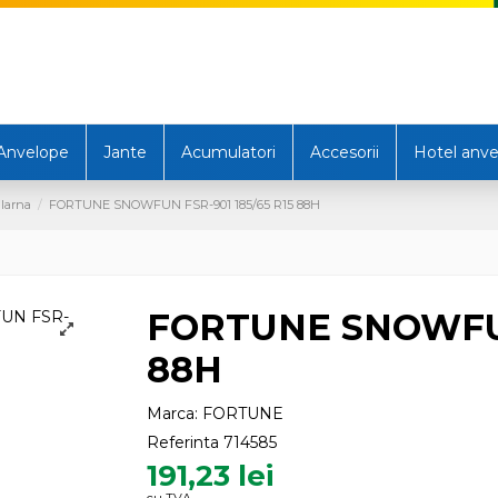
Anvelope
Jante
Acumulatori
Accesorii
Hotel anve
Iarna
FORTUNE SNOWFUN FSR-901 185/65 R15 88H
FORTUNE SNOWFUN
88H
Marca:
FORTUNE
Referinta
714585
191,23 lei