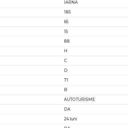
IARNA
185
65
15
88
H
C
D
71
B
AUTOTURISME
DA
24 luni