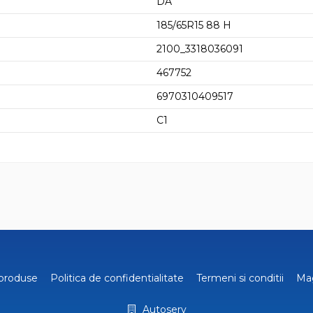
DA
185/65R15 88 H
2100_3318036091
467752
6970310409517
C1
produse
Politica de confidentialitate
Termeni si conditii
Ma
Autoserv