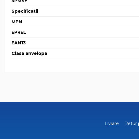
3PMSF
Specificatii
MPN
EPREL
EAN13
Clasa anvelopa
Livrare
Retur 