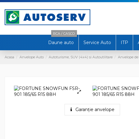
RCA / CASCO
Daune auto
Service Auto
ITP
Acasa
Anvelope Auto
Autoturisme, SUV (4x4) si Autoutilitare
Anvelope de 
Garanție anvelope