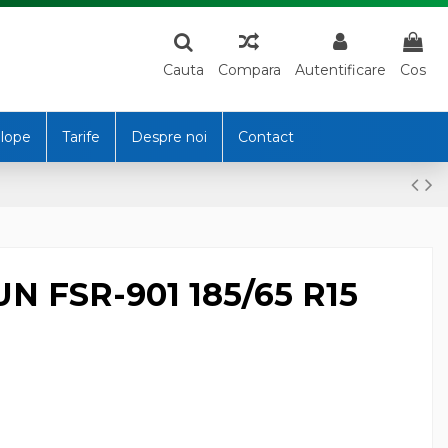
Cauta
Compara
Autentificare
Cos
lope
Tarife
Despre noi
Contact
 FSR-901 185/65 R15