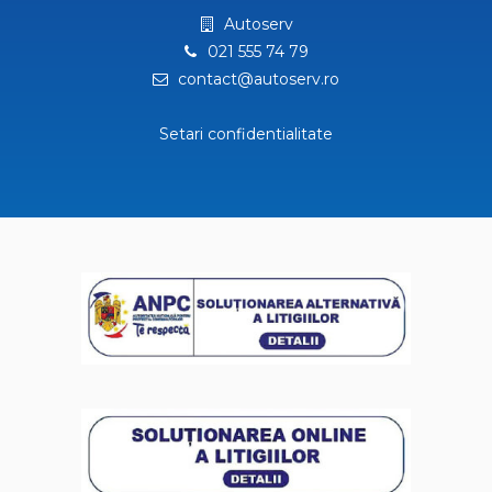
Autoserv
021 555 74 79
contact@autoserv.ro
Setari confidentialitate