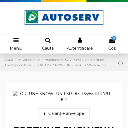
0
Meniu
Cauta
Autentificare
Cos
Acasa
Anvelope Auto
Autoturisme, SUV (4x4) si Autoutilitare
Anvelope de Iarna
FORTUNE SNOWFUN FSR-901 165/65 R14 79T
Garanție anvelope