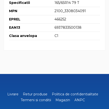
Specificatii
165/65R14 79 T
MPN
2100_3308034091
EPREL
466252
EAN13
6937833500138
Clasa anvelopa
C1
Livrare
Retur produse
Politica de confidentialitate
Termeni si conditii
Magazin
ANPC