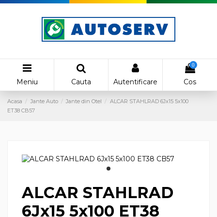
0
Meniu
Cauta
Autentificare
Cos
Acasa
Jante Auto
Jante din Otel
ALCAR STAHLRAD 6Jx15 5x100
ET38 CB57
ALCAR STAHLRAD
6Jx15 5x100 ET38