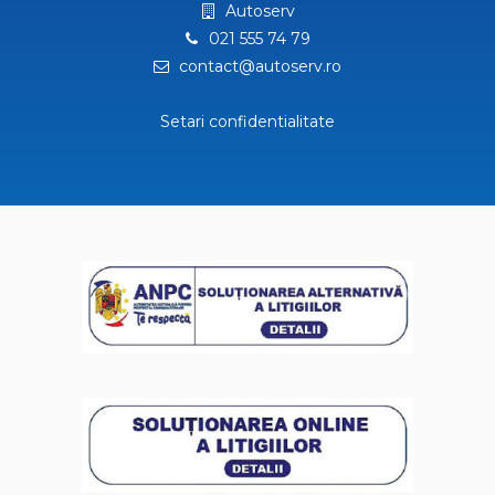
Autoserv
021 555 74 79
contact@autoserv.ro
Setari confidentialitate