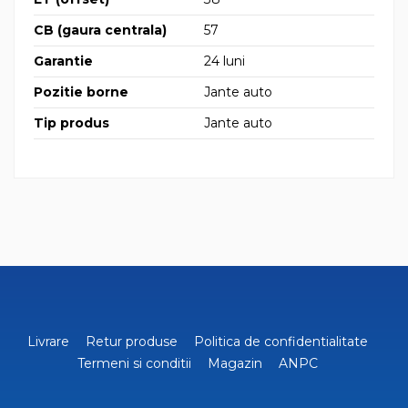
CB (gaura centrala)
57
Garantie
24 luni
Pozitie borne
Jante auto
Tip produs
Jante auto
Livrare
Retur produse
Politica de confidentialitate
Termeni si conditii
Magazin
ANPC