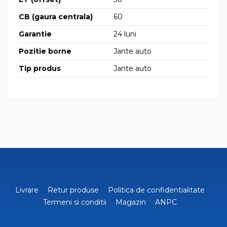
CB (gaura centrala)
60
Garantie
24 luni
Pozitie borne
Jante auto
Tip produs
Jante auto
Livrare
Retur produse
Politica de confidentialitate
Termeni si conditii
Magazin
ANPC