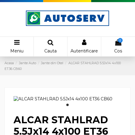
0
Meniu
Cauta
Autentificare
Cos
Acasa
Jante Auto
Jante din Otel
ALCAR STAHLRAD 5.5Jx14 4x100
ET36 CB60
ALCAR STAHLRAD
5.5Jx14 4x100 ET36