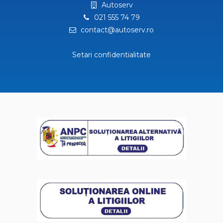
Autoserv
021 555 74 79
contact@autoserv.ro
Setari confidentialitate