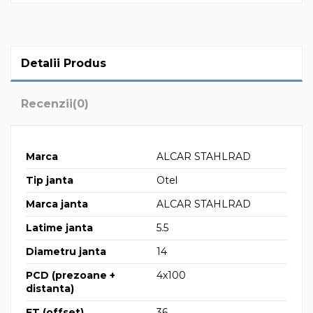
Detalii Produs
Recenzii
(0)
Marca
ALCAR STAHLRAD
Tip janta
Otel
Marca janta
ALCAR STAHLRAD
Latime janta
5.5
Diametru janta
14
PCD (prezoane +
4x100
distanta)
ET (offset)
36