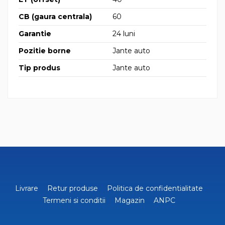
CB (gaura centrala)
60
Garantie
24 luni
Pozitie borne
Jante auto
Tip produs
Jante auto
Livrare
Retur produse
Politica de confidentialitate
Termeni si conditii
Magazin
ANPC