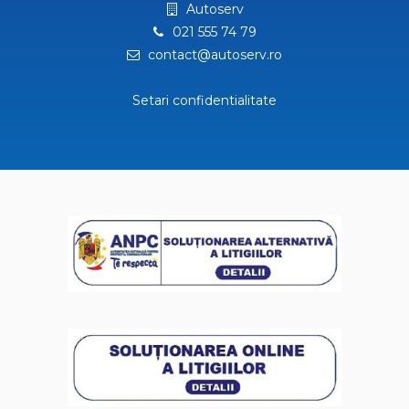
Autoserv
021 555 74 79
contact@autoserv.ro
Setari confidentialitate