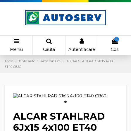
0
Meniu
Cauta
Autentificare
Cos
Acasa
Jante Auto
Jante din Otel
ALCAR STAHLRAD 6Jx15 4x100
ET40 CB60
ALCAR STAHLRAD
6Jx15 4x100 ET40