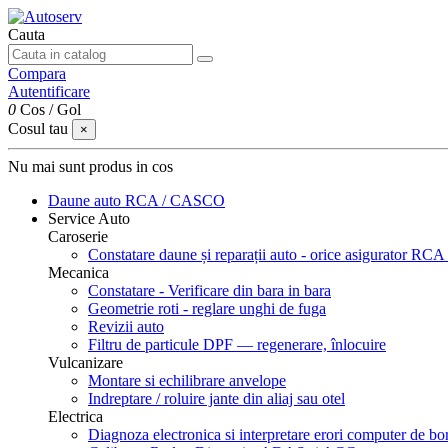
Cauta
Compara
Autentificare
0
Cos
/
Gol
Cosul tau
×
Nu mai sunt produs in cos
Daune auto
RCA / CASCO
Service Auto
Caroserie
Constatare daune și reparații auto - orice asigurator 
Mecanica
Constatare - Verificare din bara in bara
Geometrie roti - reglare unghi de fuga
Revizii auto
Filtru de particule DPF — regenerare, înlocuire
Vulcanizare
Montare si echilibrare anvelope
Indreptare / roluire jante din aliaj sau otel
Electrica
Diagnoza electronica si interpretare erori computer de bo