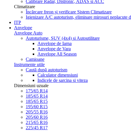
Calibrare Radar, Distronic, ADAS si ACC
Climatizare
Încărcare freon și verificare Sistem Climatizare
Igienizare A/C autoturism, eliminare mirosuri neplacute d
ITP
Anvelope
Anvelope Auto
Autoturisme, SUV (4x4) si Autoutilitare
Anvelope de Iarna
Anvelope de Vara
Anvelope All Season
Camioane
Instrumente utile
Caută după autoturism
Calculator dimensiuni
Indicele de sarcina si viteza
Dimensiuni uzuale
175/65 R14
185/65 R14
185/65 R15
195/60 R15
205/55 R16
205/60 R16
215/65 R16
225/45 R17