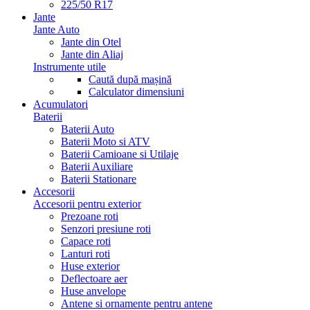
225/50 R17
Jante
Jante Auto
Jante din Otel
Jante din Aliaj
Instrumente utile
Caută după mașină
Calculator dimensiuni
Acumulatori
Baterii
Baterii Auto
Baterii Moto si ATV
Baterii Camioane si Utilaje
Baterii Auxiliare
Baterii Stationare
Accesorii
Accesorii pentru exterior
Prezoane roti
Senzori presiune roti
Capace roti
Lanturi roti
Huse exterior
Deflectoare aer
Huse anvelope
Antene si ornamente pentru antene