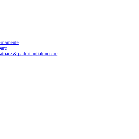
 ornamente
oare
zatoare & paduri antialunecare