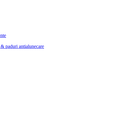
ente
e & paduri antialunecare