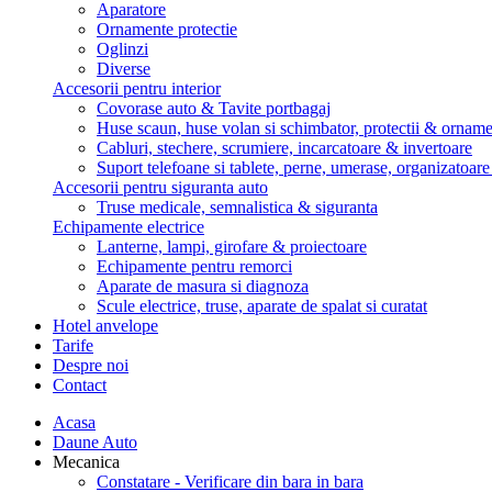
Aparatore
Ornamente protectie
Oglinzi
Diverse
Accesorii pentru interior
Covorase auto & Tavite portbagaj
Huse scaun, huse volan si schimbator, protectii & ornam
Cabluri, stechere, scrumiere, incarcatoare & invertoare
Suport telefoane si tablete, perne, umerase, organizatoar
Accesorii pentru siguranta auto
Truse medicale, semnalistica & siguranta
Echipamente electrice
Lanterne, lampi, girofare & proiectoare
Echipamente pentru remorci
Aparate de masura si diagnoza
Scule electrice, truse, aparate de spalat si curatat
Hotel anvelope
Tarife
Despre noi
Contact
Acasa
Daune Auto
Mecanica
Constatare - Verificare din bara in bara