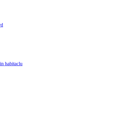
rd
in habitaclu