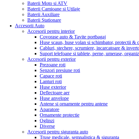
Baterii Moto si ATV
Baterii Camioane si Utilaje
Baterii Auxiliare
Baterii Stationare
Accesorii Auto
Accesorii pentru interior
Covorase auto & Tavite portbagaj
Huse scaun, huse volan si schimbator, protectii &
Cabluri, stechere, scrumiere, incarcatoare & invert
Suport telefoane si tablete, perne, umerase, organi
Accesorii pentru exterior
Prezoane roti
Senzori presiune roti
Capace roti
Lanturi roti
Huse exterior
Deflectoare aer
Huse anvelope
Antene si ornamente pentru antene
Aparatore
Ornamente protectie
Oglinzi
Diverse
Accesorii pentru siguranta auto
Truse medicale, semnalistica & siguranta