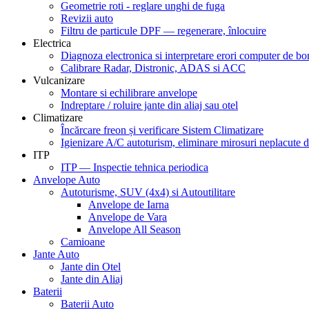
Geometrie roti - reglare unghi de fuga
Revizii auto
Filtru de particule DPF — regenerare, înlocuire
Electrica
Diagnoza electronica si interpretare erori computer de bo
Calibrare Radar, Distronic, ADAS si ACC
Vulcanizare
Montare si echilibrare anvelope
Indreptare / roluire jante din aliaj sau otel
Climatizare
Încărcare freon și verificare Sistem Climatizare
Igienizare A/C autoturism, eliminare mirosuri neplacute d
ITP
ITP — Inspectie tehnica periodica
Anvelope Auto
Autoturisme, SUV (4x4) si Autoutilitare
Anvelope de Iarna
Anvelope de Vara
Anvelope All Season
Camioane
Jante Auto
Jante din Otel
Jante din Aliaj
Baterii
Baterii Auto