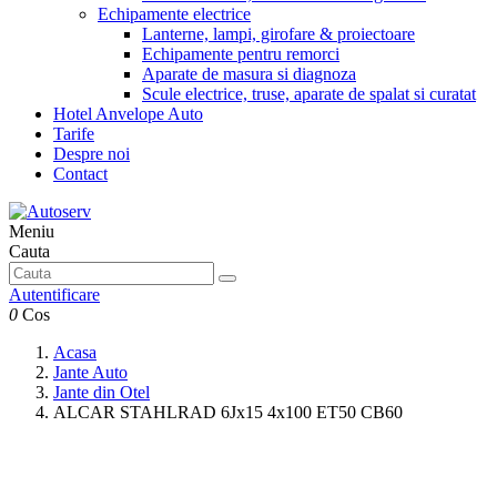
Echipamente electrice
Lanterne, lampi, girofare & proiectoare
Echipamente pentru remorci
Aparate de masura si diagnoza
Scule electrice, truse, aparate de spalat si curatat
Hotel Anvelope Auto
Tarife
Despre noi
Contact
Meniu
Cauta
Autentificare
0
Cos
Acasa
Jante Auto
Jante din Otel
ALCAR STAHLRAD 6Jx15 4x100 ET50 CB60