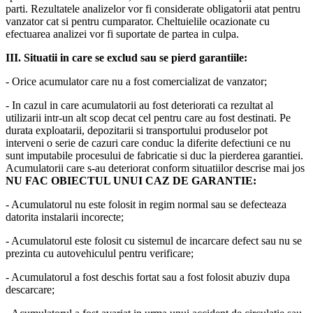
parti. Rezultatele analizelor vor fi considerate obligatorii atat pentru
vanzator cat si pentru cumparator. Cheltuielile ocazionate cu
efectuarea analizei vor fi suportate de partea in culpa.
III. Situatii in care se exclud sau se pierd garantiile:
- Orice acumulator care nu a fost comercializat de vanzator;
- In cazul in care acumulatorii au fost deteriorati ca rezultat al
utilizarii intr-un alt scop decat cel pentru care au fost destinati. Pe
durata exploatarii, depozitarii si transportului produselor pot
interveni o serie de cazuri care conduc la diferite defectiuni ce nu
sunt imputabile procesului de fabricatie si duc la pierderea garantiei.
Acumulatorii care s-au deteriorat conform situatiilor descrise mai jos
NU FAC OBIECTUL UNUI CAZ DE GARANTIE:
- Acumulatorul nu este folosit in regim normal sau se defecteaza
datorita instalarii incorecte;
- Acumulatorul este folosit cu sistemul de incarcare defect sau nu se
prezinta cu autovehiculul pentru verificare;
- Acumulatorul a fost deschis fortat sau a fost folosit abuziv dupa
descarcare;