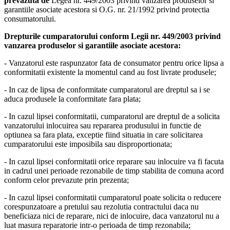
prevazuta de
Legea nr. 449/2003 privind vanzarea produselor si
garantiile asociate acestora si O.G. nr. 21/1992 privind protectia
consumatorului.
Drepturile cumparatorului conform Legii nr. 449/2003 privind
vanzarea produselor si garantiile asociate acestora:
- Vanzatorul este raspunzator fata de consumator pentru orice lipsa a
conformitatii existente la momentul cand au fost livrate produsele;
- In caz de lipsa de conformitate cumparatorul are dreptul sa i se
aduca produsele la conformitate fara plata;
- In cazul lipsei conformitatii, cumparatorul are dreptul de a solicita
vanzatorului inlocuirea sau repararea produsului in functie de
optiunea sa fara plata, exceptie fiind situatia in care solicitarea
cumparatorului este imposibila sau disproportionata;
- In cazul lipsei conformitatii orice reparare sau inlocuire va fi facuta
in cadrul unei perioade rezonabile de timp stabilita de comuna acord
conform celor prevazute prin prezenta;
- In cazul lipsei conformitatii cumparatorul poate solicita o reducere
corespunzatoare a pretului sau rezolutia contractului daca nu
beneficiaza nici de reparare, nici de inlocuire, daca vanzatorul nu a
luat masura reparatorie intr-o perioada de timp rezonabila;