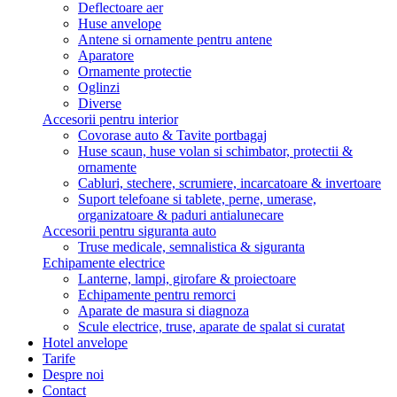
Deflectoare aer
Huse anvelope
Antene si ornamente pentru antene
Aparatore
Ornamente protectie
Oglinzi
Diverse
Accesorii pentru interior
Covorase auto & Tavite portbagaj
Huse scaun, huse volan si schimbator, protectii &
ornamente
Cabluri, stechere, scrumiere, incarcatoare & invertoare
Suport telefoane si tablete, perne, umerase,
organizatoare & paduri antialunecare
Accesorii pentru siguranta auto
Truse medicale, semnalistica & siguranta
Echipamente electrice
Lanterne, lampi, girofare & proiectoare
Echipamente pentru remorci
Aparate de masura si diagnoza
Scule electrice, truse, aparate de spalat si curatat
Hotel anvelope
Tarife
Despre noi
Contact