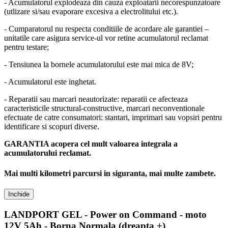
- Acumulatorul explodeaza din cauza exploatarii necorespunzatoare
(utlizare si/sau evaporare excesiva a electrolitului etc.).
- Cumparatorul nu respecta conditiile de acordare ale garantiei –
unitatile care asigura service-ul vor retine acumulatorul reclamat
pentru testare;
- Tensiunea la bornele acumulatorului este mai mica de 8V;
- Acumulatorul este inghetat.
- Reparatii sau marcari neautorizate: reparatii ce afecteaza
caracteristicile structural-constructive, marcari neconventionale
efectuate de catre consumatori: stantari, imprimari sau vopsiri pentru
identificare si scopuri diverse.
GARANTIA acopera cel mult valoarea integrala a
acumulatorului reclamat.
Mai multi kilometri parcursi in siguranta, mai multe zambete.
Inchide
LANDPORT GEL - Power on Command - moto
12V 5Ah - Borna Normala (dreapta +)