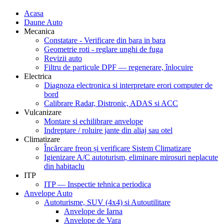
Acasa
Daune Auto
Mecanica
Constatare - Verificare din bara in bara
Geometrie roti - reglare unghi de fuga
Revizii auto
Filtru de particule DPF — regenerare, înlocuire
Electrica
Diagnoza electronica si interpretare erori computer de
bord
Calibrare Radar, Distronic, ADAS si ACC
Vulcanizare
Montare si echilibrare anvelope
Indreptare / roluire jante din aliaj sau otel
Climatizare
Încărcare freon și verificare Sistem Climatizare
Igienizare A/C autoturism, eliminare mirosuri neplacute
din habitaclu
ITP
ITP — Inspectie tehnica periodica
Anvelope Auto
Autoturisme, SUV (4x4) si Autoutilitare
Anvelope de Iarna
Anvelope de Vara