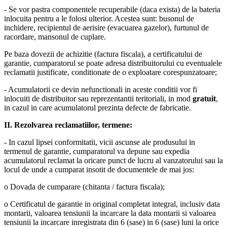
- Se vor pastra componentele recuperabile (daca exista) de la bateria
inlocuita pentru a le folosi ulterior. Acestea sunt: busonul de
inchidere, recipientul de aerisire (evacuarea gazelor), furtunul de
racordare, mansonul de cuplare.
Pe baza dovezii de achizitie (factura fiscala), a certificatului de
garantie, cumparatorul se poate adresa distribuitorului cu eventualele
reclamatii justificate, conditionate de o exploatare corespunzatoare;
- Acumulatorii ce devin nefunctionali in aceste conditii vor fi
inlocuiti de distribuitor sau reprezentantii teritoriali, in mod
gratuit
,
in cazul in care acumulatorul prezinta defecte de fabricatie.
II. Rezolvarea reclamatiilor, termene:
- In cazul lipsei conformitatii, vicii ascunse ale produsului in
termenul de garantie, cumparatorul va depune sau expedia
acumulatorul reclamat la oricare punct de lucru al vanzatorului sau la
locul de unde a cumparat insotit de documentele de mai jos:
o Dovada de cumparare (chitanta / factura fiscala);
o Certificatul de garantie in original completat integral, inclusiv data
montarii, valoarea tensiunii la incarcare la data montarii si valoarea
tensiunii la incarcare inregistrata din 6 (sase) in 6 (sase) luni la orice