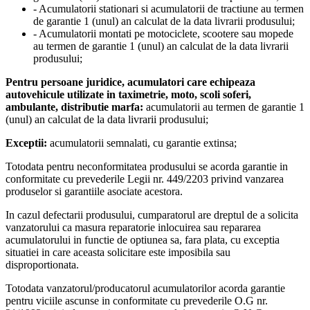
- Acumulatorii stationari si acumulatorii de tractiune au termen
de garantie 1 (unul) an calculat de la data livrarii produsului;
- Acumulatorii montati pe motociclete, scootere sau mopede
au termen de garantie 1 (unul) an calculat de la data livrarii
produsului;
Pentru persoane juridice, acumulatori care echipeaza
autovehicule utilizate in taximetrie, moto, scoli soferi,
ambulante, distributie marfa:
acumulatorii au termen de garantie 1
(unul) an calculat de la data livrarii produsului;
Exceptii:
acumulatorii semnalati, cu garantie extinsa;
Totodata pentru neconformitatea produsului se acorda garantie in
conformitate cu prevederile Legii nr. 449/2203 privind vanzarea
produselor si garantiile asociate acestora.
In cazul defectarii produsului, cumparatorul are dreptul de a solicita
vanzatorului ca masura reparatorie inlocuirea sau repararea
acumulatorului in functie de optiunea sa, fara plata, cu exceptia
situatiei in care aceasta solicitare este imposibila sau
disproportionata.
Totodata vanzatorul/producatorul acumulatorilor acorda garantie
pentru viciile ascunse in conformitate cu prevederile O.G nr.