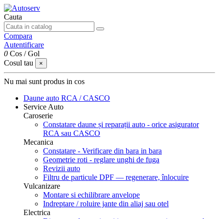
Cauta
Compara
Autentificare
0
Cos
/
Gol
Cosul tau
×
Nu mai sunt produs in cos
Daune auto
RCA / CASCO
Service Auto
Caroserie
Constatare daune și reparații auto - orice asigurator
RCA sau CASCO
Mecanica
Constatare - Verificare din bara in bara
Geometrie roti - reglare unghi de fuga
Revizii auto
Filtru de particule DPF — regenerare, înlocuire
Vulcanizare
Montare si echilibrare anvelope
Indreptare / roluire jante din aliaj sau otel
Electrica