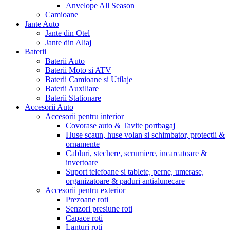
Anvelope All Season
Camioane
Jante Auto
Jante din Otel
Jante din Aliaj
Baterii
Baterii Auto
Baterii Moto si ATV
Baterii Camioane si Utilaje
Baterii Auxiliare
Baterii Stationare
Accesorii Auto
Accesorii pentru interior
Covorase auto & Tavite portbagaj
Huse scaun, huse volan si schimbator, protectii &
ornamente
Cabluri, stechere, scrumiere, incarcatoare &
invertoare
Suport telefoane si tablete, perne, umerase,
organizatoare & paduri antialunecare
Accesorii pentru exterior
Prezoane roti
Senzori presiune roti
Capace roti
Lanturi roti