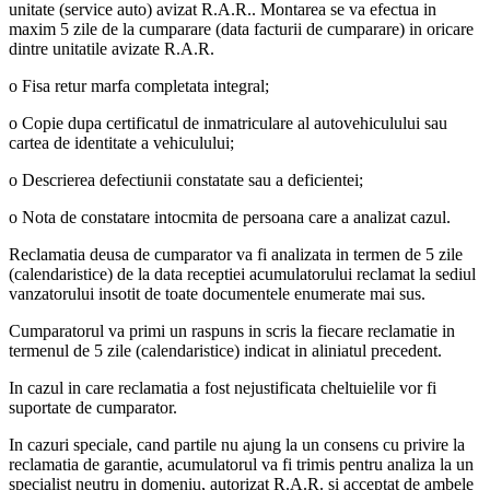
unitate (service auto) avizat R.A.R.. Montarea se va efectua in
maxim 5 zile de la cumparare (data facturii de cumparare) in oricare
dintre unitatile avizate R.A.R.
o Fisa retur marfa completata integral;
o Copie dupa certificatul de inmatriculare al autovehiculului sau
cartea de identitate a vehiculului;
o Descrierea defectiunii constatate sau a deficientei;
o Nota de constatare intocmita de persoana care a analizat cazul.
Reclamatia deusa de cumparator va fi analizata in termen de 5 zile
(calendaristice) de la data receptiei acumulatorului reclamat la sediul
vanzatorului insotit de toate documentele enumerate mai sus.
Cumparatorul va primi un raspuns in scris la fiecare reclamatie in
termenul de 5 zile (calendaristice) indicat in aliniatul precedent.
In cazul in care reclamatia a fost nejustificata cheltuielile vor fi
suportate de cumparator.
In cazuri speciale, cand partile nu ajung la un consens cu privire la
reclamatia de garantie, acumulatorul va fi trimis pentru analiza la un
specialist neutru in domeniu, autorizat R.A.R. si acceptat de ambele