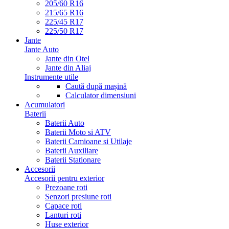
205/60 R16
215/65 R16
225/45 R17
225/50 R17
Jante
Jante Auto
Jante din Otel
Jante din Aliaj
Instrumente utile
Caută după mașină
Calculator dimensiuni
Acumulatori
Baterii
Baterii Auto
Baterii Moto si ATV
Baterii Camioane si Utilaje
Baterii Auxiliare
Baterii Stationare
Accesorii
Accesorii pentru exterior
Prezoane roti
Senzori presiune roti
Capace roti
Lanturi roti
Huse exterior