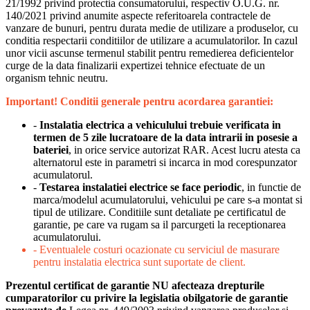
21/1992 privind protectia consumatorului, respectiv O.U.G. nr.
140/2021 privind anumite aspecte referitoarela contractele de
vanzare de bunuri, pentru durata medie de utilizare a produselor, cu
conditia respectarii conditiilor de utilizare a acumulatorilor. In cazul
unor vicii ascunse termenul stabilit pentru remedierea deficientelor
curge de la data finalizarii expertizei tehnice efectuate de un
organism tehnic neutru.
Important! Conditii generale pentru acordarea garantiei:
-
Instalatia electrica a vehiculului trebuie verificata in
termen de 5 zile lucratoare de la data intrarii in posesie a
bateriei
, in orice service autorizat RAR. Acest lucru atesta ca
alternatorul este in parametri si incarca in mod corespunzator
acumulatorul.
-
Testarea instalatiei electrice se face periodic
, in functie de
marca/modelul acumulatorului, vehicului pe care s-a montat si
tipul de utilizare. Conditiile sunt detaliate pe certificatul de
garantie, pe care va rugam sa il parcurgeti la receptionarea
acumulatorului.
- Eventualele costuri ocazionate cu serviciul de masurare
pentru instalatia electrica sunt suportate de client.
Prezentul certificat de garantie NU afecteaza drepturile
cumparatorilor cu privire la legislatia obilgatorie de garantie