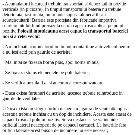
- Acumulatorii incarcati trebuie transportati si depozitati in pozitie
verticala (in picioare). In timpul transportului bateria nu trebuie
deteriorata, rasturnata, nu trebuie supusa alunecarii sau
scurtcircuitarii! Bateria este protejata din fabricatie impotriva
scurtcircuitului fiind prevazuta cu un capac rosu aplicat pe polul
pozitiv.
Folositi intotdeauna acest capac la transportul bateriei
noi si a celei vechi!
- Nu inclinati acumulatorul in timpul montarii pe autovehicul pentru
a nu iesi acid prin gaurile de aerisire;
- Mai intai se fixeaza borna plus, apoi borna minus;
- Se fixeaza strans elementele pe polii bateriei;
- Se verifica pozitia fixa si ancorarea corespunzatoare;
- Daca exista furtunuri de aerisire, acestea trebuie reintroduse in
gaurile de ventilatie;
- Daca exista un singur furtun de aerisire, gaura de ventilatie opusa
acestuia trebuie inchisa cu un dop de inchidere. Acesta este atasat de
capacul rosu al polului pozitiv. Se va desface si se va inchide
orificiul lateral neacoperit de pe capacul carcasei. La bateriile fara
orificii laterale acest buson de inchidere nu este necesar;