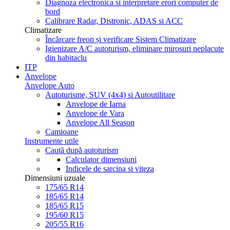
Diagnoza electronica si interpretare erori computer de
bord
Calibrare Radar, Distronic, ADAS si ACC
Climatizare
Încărcare freon și verificare Sistem Climatizare
Igienizare A/C autoturism, eliminare mirosuri neplacute
din habitaclu
ITP
Anvelope
Anvelope Auto
Autoturisme, SUV (4x4) si Autoutilitare
Anvelope de Iarna
Anvelope de Vara
Anvelope All Season
Camioane
Instrumente utile
Caută după autoturism
Calculator dimensiuni
Indicele de sarcina si viteza
Dimensiuni uzuale
175/65 R14
185/65 R14
185/65 R15
195/60 R15
205/55 R16