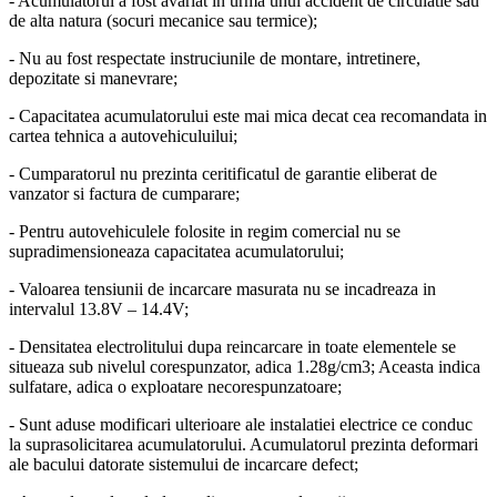
- Acumulatorul a fost avariat in urma unui accident de circulatie sau
de alta natura (socuri mecanice sau termice);
- Nu au fost respectate instruciunile de montare, intretinere,
depozitate si manevrare;
- Capacitatea acumulatorului este mai mica decat cea recomandata in
cartea tehnica a autovehiculuilui;
- Cumparatorul nu prezinta ceritificatul de garantie eliberat de
vanzator si factura de cumparare;
- Pentru autovehiculele folosite in regim comercial nu se
supradimensioneaza capacitatea acumulatorului;
- Valoarea tensiunii de incarcare masurata nu se incadreaza in
intervalul 13.8V – 14.4V;
- Densitatea electrolitului dupa reincarcare in toate elementele se
situeaza sub nivelul corespunzator, adica 1.28g/cm3; Aceasta indica
sulfatare, adica o exploatare necorespunzatoare;
- Sunt aduse modificari ulterioare ale instalatiei electrice ce conduc
la suprasolicitarea acumulatorului. Acumulatorul prezinta deformari
ale bacului datorate sistemului de incarcare defect;