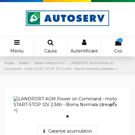
0
Meniu
Cauta
Autentificare
Cos
Acasa
Baterii
Baterii Moto si ATV
LANDPORT AGM Power on
Command - moto START-STOP 12V 2.4Ah - Borna Normala (dreapta +)
Garanție acumulatori