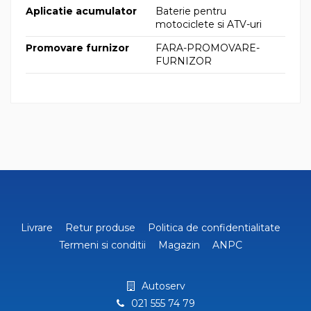
Aplicatie acumulator
Baterie pentru
motociclete si ATV-uri
Promovare furnizor
FARA-PROMOVARE-
FURNIZOR
Livrare
Retur produse
Politica de confidentialitate
Termeni si conditii
Magazin
ANPC
Autoserv
021 555 74 79