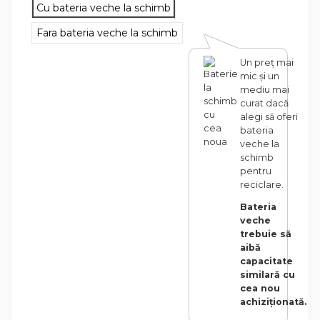
Cu bateria veche la schimb
Fara bateria veche la schimb
Un preț mai
mic și un
mediu mai
curat dacă
alegi să oferi
bateria
veche la
schimb
pentru
reciclare.
Bateria
veche
trebuie să
aibă
capacitate
similară cu
cea nou
achiziționată.