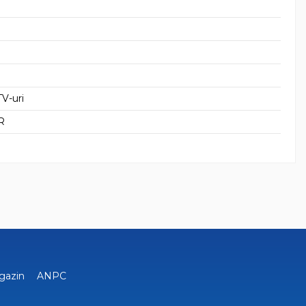
V-uri
R
gazin
ANPC