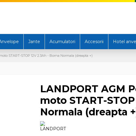
Anvelope
Jante
Acumulatori
Accesorii
Hotel anve
o START-STOP 12V 2.3Ah - Borna Normala (dreapta +)
LANDPORT AGM Po
moto START-STOP 1
Normala (dreapta +