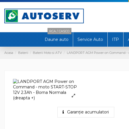
RCA / CASCO
Daune auto
Service Auto
ITP
Acasa
Baterii
Baterii Moto si ATV
LANDPORT AGM Power on Command - mot
Garanție acumulatori