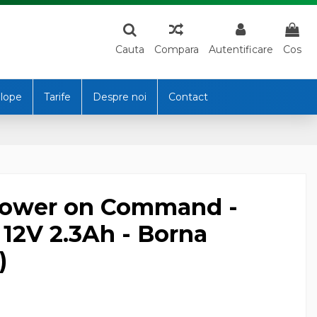
Cauta
Compara
Autentificare
Cos
lope
Tarife
Despre noi
Contact
wer on Command -
2V 2.3Ah - Borna
)