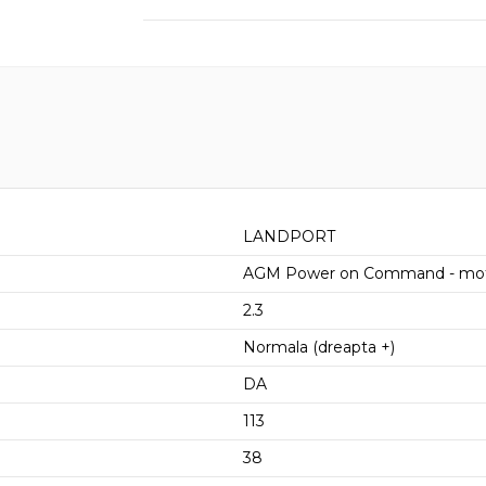
LANDPORT
AGM Power on Command - mo
2.3
Normala (dreapta +)
DA
113
38