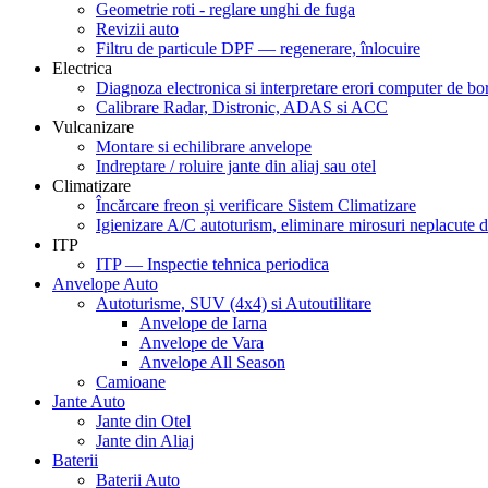
Geometrie roti - reglare unghi de fuga
Revizii auto
Filtru de particule DPF — regenerare, înlocuire
Electrica
Diagnoza electronica si interpretare erori computer de bo
Calibrare Radar, Distronic, ADAS si ACC
Vulcanizare
Montare si echilibrare anvelope
Indreptare / roluire jante din aliaj sau otel
Climatizare
Încărcare freon și verificare Sistem Climatizare
Igienizare A/C autoturism, eliminare mirosuri neplacute d
ITP
ITP — Inspectie tehnica periodica
Anvelope Auto
Autoturisme, SUV (4x4) si Autoutilitare
Anvelope de Iarna
Anvelope de Vara
Anvelope All Season
Camioane
Jante Auto
Jante din Otel
Jante din Aliaj
Baterii
Baterii Auto