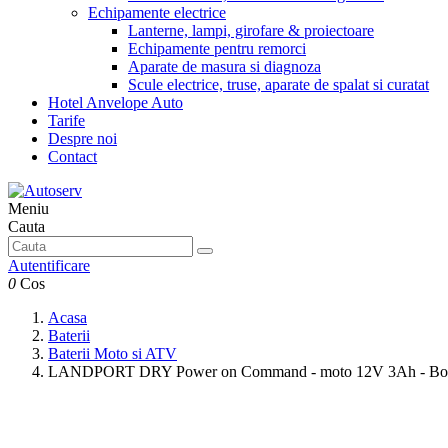
Echipamente electrice
Lanterne, lampi, girofare & proiectoare
Echipamente pentru remorci
Aparate de masura si diagnoza
Scule electrice, truse, aparate de spalat si curatat
Hotel Anvelope Auto
Tarife
Despre noi
Contact
Meniu
Cauta
Autentificare
0
Cos
Acasa
Baterii
Baterii Moto si ATV
LANDPORT DRY Power on Command - moto 12V 3Ah - Borna