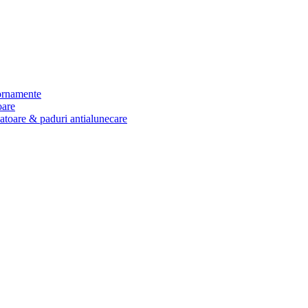
 ornamente
oare
zatoare & paduri antialunecare