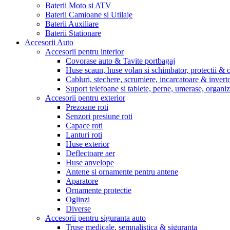
Baterii Moto si ATV
Baterii Camioane si Utilaje
Baterii Auxiliare
Baterii Stationare
Accesorii Auto
Accesorii pentru interior
Covorase auto & Tavite portbagaj
Huse scaun, huse volan si schimbator, protectii &
Cabluri, stechere, scrumiere, incarcatoare & invert
Suport telefoane si tablete, perne, umerase, organi
Accesorii pentru exterior
Prezoane roti
Senzori presiune roti
Capace roti
Lanturi roti
Huse exterior
Deflectoare aer
Huse anvelope
Antene si ornamente pentru antene
Aparatore
Ornamente protectie
Oglinzi
Diverse
Accesorii pentru siguranta auto
Truse medicale, semnalistica & siguranta