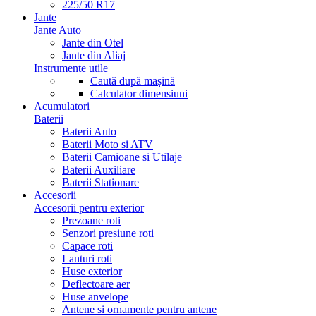
225/50 R17
Jante
Jante Auto
Jante din Otel
Jante din Aliaj
Instrumente utile
Caută după mașină
Calculator dimensiuni
Acumulatori
Baterii
Baterii Auto
Baterii Moto si ATV
Baterii Camioane si Utilaje
Baterii Auxiliare
Baterii Stationare
Accesorii
Accesorii pentru exterior
Prezoane roti
Senzori presiune roti
Capace roti
Lanturi roti
Huse exterior
Deflectoare aer
Huse anvelope
Antene si ornamente pentru antene