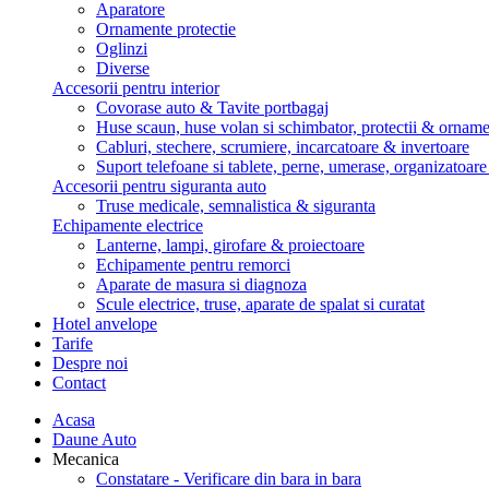
Aparatore
Ornamente protectie
Oglinzi
Diverse
Accesorii pentru interior
Covorase auto & Tavite portbagaj
Huse scaun, huse volan si schimbator, protectii & ornam
Cabluri, stechere, scrumiere, incarcatoare & invertoare
Suport telefoane si tablete, perne, umerase, organizatoar
Accesorii pentru siguranta auto
Truse medicale, semnalistica & siguranta
Echipamente electrice
Lanterne, lampi, girofare & proiectoare
Echipamente pentru remorci
Aparate de masura si diagnoza
Scule electrice, truse, aparate de spalat si curatat
Hotel anvelope
Tarife
Despre noi
Contact
Acasa
Daune Auto
Mecanica
Constatare - Verificare din bara in bara