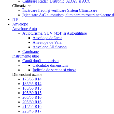
Calibrare Radar, Distronic, ADAS si ACC
Climatizare
Încărcare freon și verificare Sistem Climatizare
Igienizare A/C autoturism, eliminare mirosuri neplacute d
ITP
Anvelope
Anvelope Auto
Autoturisme, SUV (4x4) si Autoutilitare
Anvelope de Iarna
Anvelope de Vara
Anvelope All Season
Camioane
Instrumente utile
Caută după autoturism
Calculator dimensiuni
Indicele de sarcina si viteza
Dimensiuni uzuale
175/65 R14
185/65 R14
185/65 R15
195/60 R15
205/55 R16
205/60 R16
215/65 R16
225/45 R17