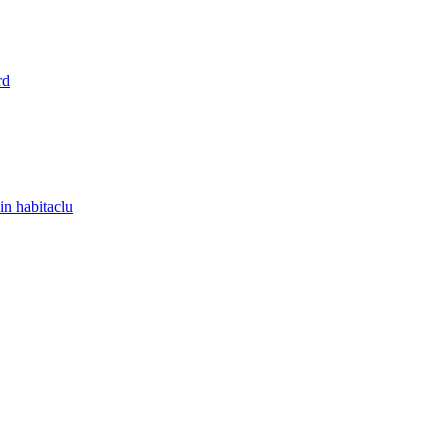
rd
in habitaclu