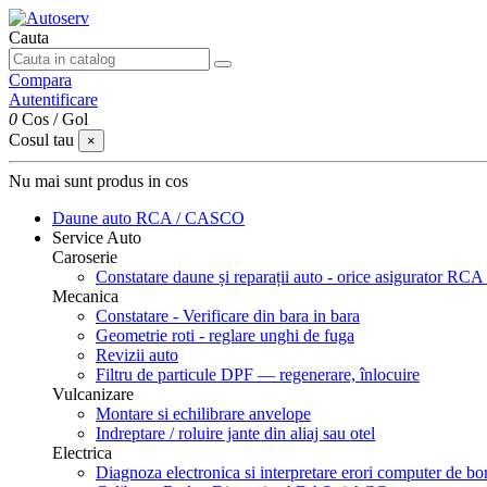
Cauta
Compara
Autentificare
0
Cos
/
Gol
Cosul tau
×
Nu mai sunt produs in cos
Daune auto
RCA / CASCO
Service Auto
Caroserie
Constatare daune și reparații auto - orice asigurator 
Mecanica
Constatare - Verificare din bara in bara
Geometrie roti - reglare unghi de fuga
Revizii auto
Filtru de particule DPF — regenerare, înlocuire
Vulcanizare
Montare si echilibrare anvelope
Indreptare / roluire jante din aliaj sau otel
Electrica
Diagnoza electronica si interpretare erori computer de bo