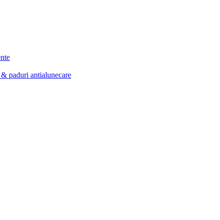
ente
e & paduri antialunecare