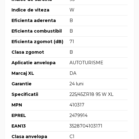
Indice de viteza
W
Eficienta aderenta
B
Eficienta combustibil
B
Eficienta zgomot (dB)
71
Clasa zgomot
B
Aplicatie anvelopa
AUTOTURISME
Marcaj XL
DA
Garantie
24 luni
Specificatii
225/45ZR18 95 W XL
MPN
410317
EPREL
2479914
EAN13
3528704103171
Clasa anvelopa
C1