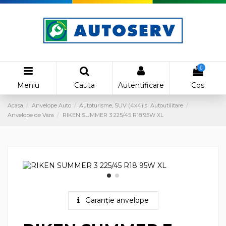
0
Meniu
Cauta
Autentificare
Cos
Acasa
Anvelope Auto
Autoturisme, SUV (4x4) si Autoutilitare
Anvelope de Vara
RIKEN SUMMER 3 225/45 R18 95W XL
Garanție anvelope