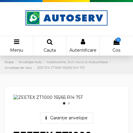
0
Meniu
Cauta
Autentificare
Cos
Acasa
Anvelope Auto
Autoturisme, SUV (4x4) si Autoutilitare
Anvelope de Vara
ZEETEX ZT1000 155/65 R14 75T
Garanție anvelope