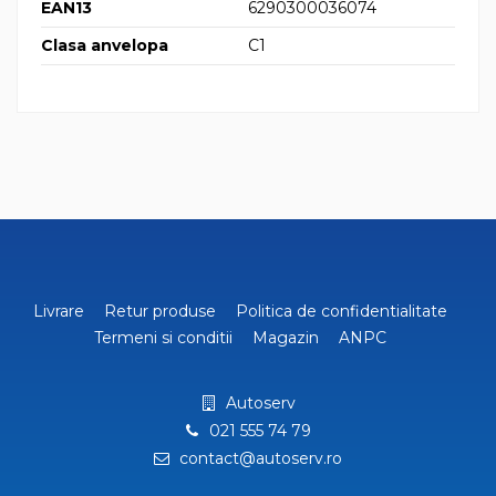
EAN13
6290300036074
Clasa anvelopa
C1
Livrare
Retur produse
Politica de confidentialitate
Termeni si conditii
Magazin
ANPC
Autoserv
021 555 74 79
contact@autoserv.ro