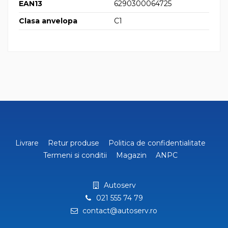
EAN13
6290300064725
Clasa anvelopa
C1
Livrare
Retur produse
Politica de confidentialitate
Termeni si conditii
Magazin
ANPC
Autoserv
021 555 74 79
contact@autoserv.ro