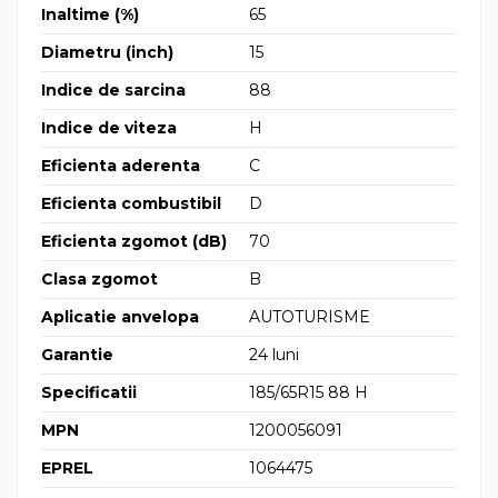
Inaltime (%)
65
Diametru (inch)
15
Indice de sarcina
88
Indice de viteza
H
Eficienta aderenta
C
Eficienta combustibil
D
Eficienta zgomot (dB)
70
Clasa zgomot
B
Aplicatie anvelopa
AUTOTURISME
Garantie
24 luni
Specificatii
185/65R15 88 H
MPN
1200056091
EPREL
1064475