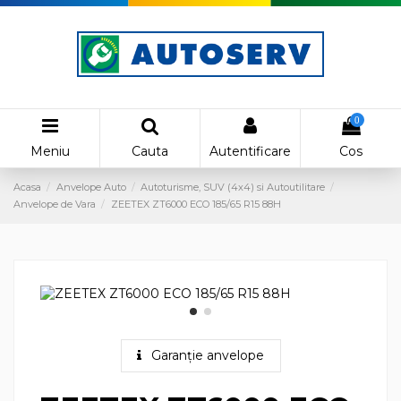
0
Meniu
Cauta
Autentificare
Cos
Acasa
Anvelope Auto
Autoturisme, SUV (4x4) si Autoutilitare
Anvelope de Vara
ZEETEX ZT6000 ECO 185/65 R15 88H
Garanție anvelope