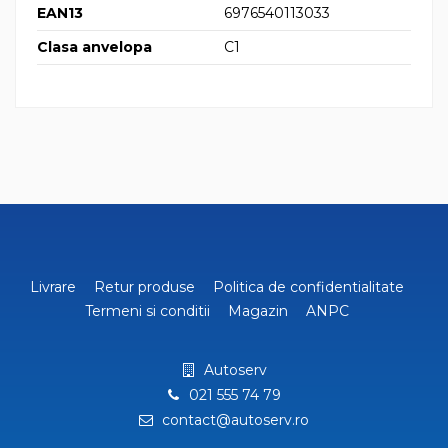
EAN13
6976540113033
Clasa anvelopa
C1
Livrare
Retur produse
Politica de confidentialitate
Termeni si conditii
Magazin
ANPC
Autoserv
021 555 74 79
contact@autoserv.ro