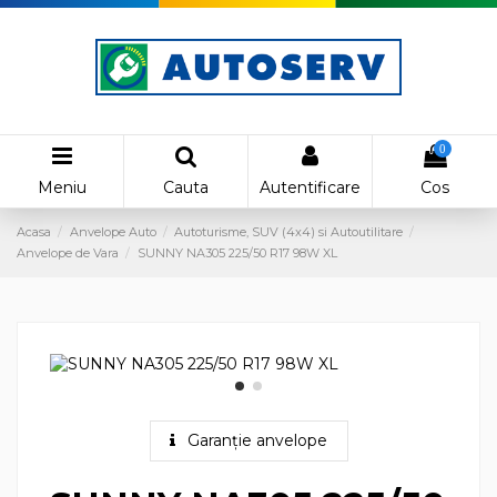
0
Meniu
Cauta
Autentificare
Cos
Acasa
Anvelope Auto
Autoturisme, SUV (4x4) si Autoutilitare
Anvelope de Vara
SUNNY NA305 225/50 R17 98W XL
Garanție anvelope