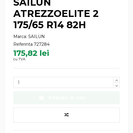
SAILUN
ATREZZOELITE 2
175/65 R14 82H
Marca:
SAILUN
Referinta
727284
175,82 lei
cu TVA
Adauga in cos