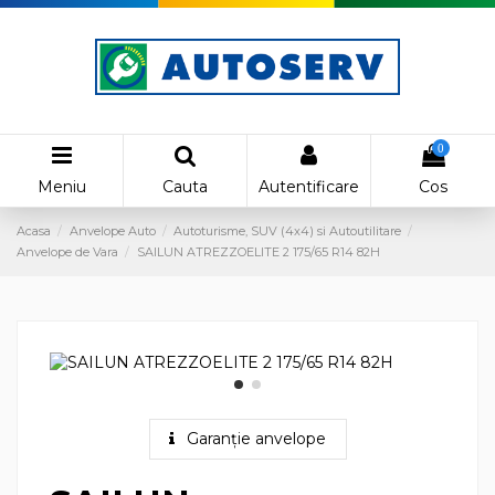
0
Meniu
Cauta
Autentificare
Cos
Acasa
Anvelope Auto
Autoturisme, SUV (4x4) si Autoutilitare
Anvelope de Vara
SAILUN ATREZZOELITE 2 175/65 R14 82H
Garanție anvelope