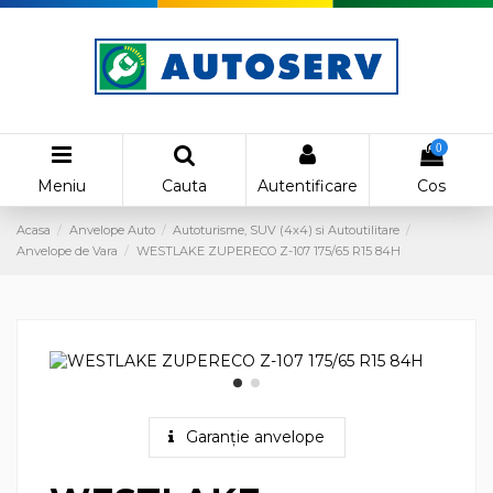
0
Meniu
Cauta
Autentificare
Cos
Acasa
Anvelope Auto
Autoturisme, SUV (4x4) si Autoutilitare
Anvelope de Vara
WESTLAKE ZUPERECO Z-107 175/65 R15 84H
Garanție anvelope