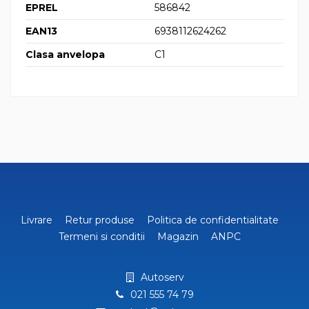
EPREL
586842
EAN13
6938112624262
Clasa anvelopa
C1
Livrare
Retur produse
Politica de confidentialitate
Termeni si conditii
Magazin
ANPC
Autoserv
021 555 74 79