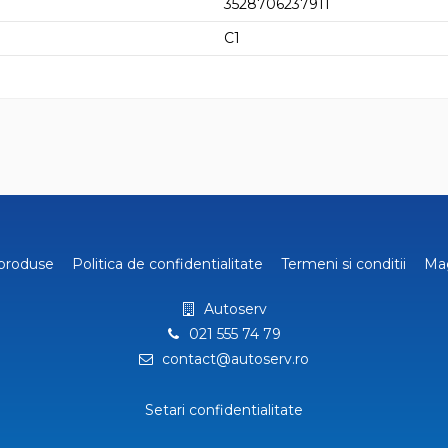
3528706237911
C1
produse
Politica de confidentialitate
Termeni si conditii
Ma
Autoserv
021 555 74 79
contact@autoserv.ro
Setari confidentialitate