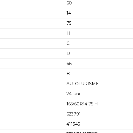
60
14
75
H
C
D
68
B
AUTOTURISME
24 luni
165/60R14 75 H
623791
411345