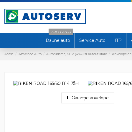
RCA / CASCO
Daune auto
Service Auto
ITP
Acasa
Anvelope Auto
Autoturisme, SUV (4x4) si Autoutilitare
Anvelope de
Garanție anvelope