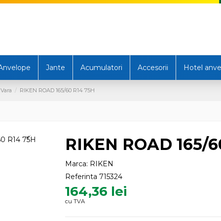
Anvelope
Jante
Acumulatori
Accesorii
Hotel anve
 Vara
RIKEN ROAD 165/60 R14 75H
RIKEN ROAD 165/6
Marca:
RIKEN
Referinta
715324
164,36 lei
cu TVA