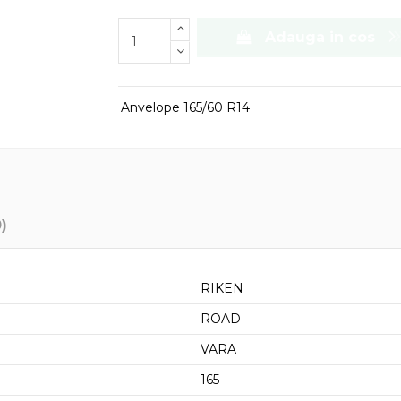
Adauga in cos
Anvelope 165/60 R14
0)
RIKEN
ROAD
VARA
165