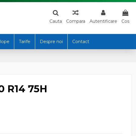
Cauta
Compara
Autentificare
Cos
lope
Tarife
Despre noi
Contact
0 R14 75H