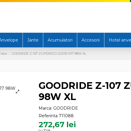
Anvelope
Jante
Acumulatori
Accesorii
Hotel anve
 Vara
GOODRIDE Z-107 ZUPERECO 225/50 R17 98W XL
GOODRIDE Z-107 Z
98W XL
Marca:
GOODRIDE
Referinta
711088
272,67 lei
cu TVA