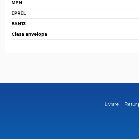
MPN
EPREL
EAN13
Clasa anvelopa
Livrare
Retur 