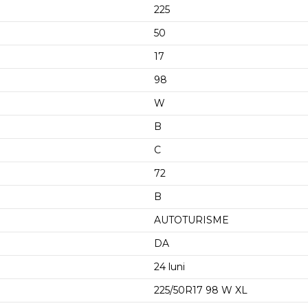
225
50
17
98
W
B
C
72
B
AUTOTURISME
DA
24 luni
225/50R17 98 W XL