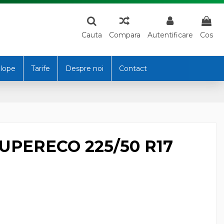
Cauta
Compara
Autentificare
Cos
lope
Tarife
Despre noi
Contact
UPERECO 225/50 R17