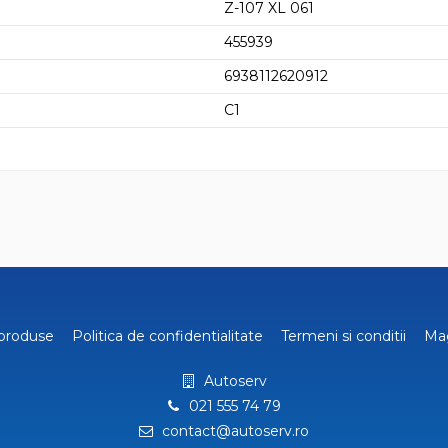
Z-107 XL 061
455939
6938112620912
C1
produse
Politica de confidentialitate
Termeni si conditii
Ma
Autoserv
021 555 74 79
contact@autoserv.ro