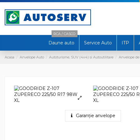
RCA / CASCO
Daune auto
Service Auto
ITP
Acasa
Anvelope Auto
Autoturisme, SUV (4x4) si Autoutilitare
Anvelope de
Garanție anvelope