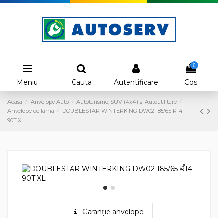
0
Meniu
Cauta
Autentificare
Cos
Acasa
Anvelope Auto
Autoturisme, SUV (4x4) si Autoutilitare
Anvelope de Iarna
DOUBLESTAR WINTERKING DW02 185/65 R14
90T XL
Garanție anvelope