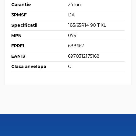
Garantie
24 luni
3PMSF
DA
Specificatii
185/65R14 90 T XL
MPN
075
EPREL
688667
EAN13
6970312175168
Clasa anvelopa
C1