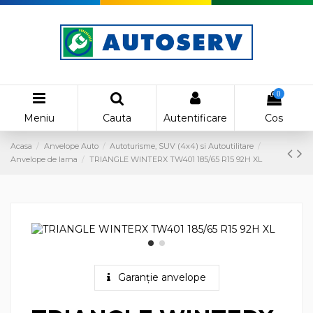
0
Meniu
Cauta
Autentificare
Cos
Acasa
Anvelope Auto
Autoturisme, SUV (4x4) si Autoutilitare
Anvelope de Iarna
TRIANGLE WINTERX TW401 185/65 R15 92H XL
Garanție anvelope