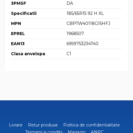
3PMSF
DA
Specificatii
185/65R15 92 H XL
MPN
CBPTW40118G15HFJ
EPREL
1968507
EAN13
6959753234740
Clasa anvelopa
C1
Livrare
Retur produse
Politica de confidentialitate
Termeni si conditii
Magazin
ANPC