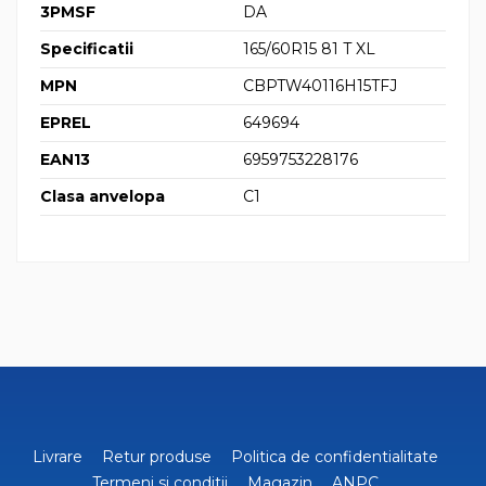
3PMSF
DA
Specificatii
165/60R15 81 T XL
MPN
CBPTW40116H15TFJ
EPREL
649694
EAN13
6959753228176
Clasa anvelopa
C1
Livrare
Retur produse
Politica de confidentialitate
Termeni si conditii
Magazin
ANPC