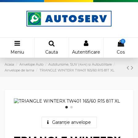
0
Meniu
Cauta
Autentificare
Cos
Acasa
Anvelope Auto
Autoturisme, SUV (4x4) si Autoutilitare
Anvelope de Iarna
TRIANGLE WINTERX TW401 165/60 R15 81T XL
Garanție anvelope