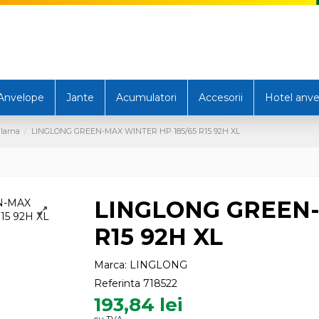
Anvelope
Jante
Acumulatori
Accesorii
Hotel anve
Iarna
LINGLONG GREEN-MAX WINTER HP 185/65 R15 92H XL
LINGLONG GREEN-
R15 92H XL
Marca:
LINGLONG
Referinta
718522
193,84 lei