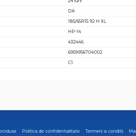
24 luni
DA
185/65R15 92 H XL
HP-14
432446
6959956704002
C1
produse
Politica de confidentialitate
Termeni si conditii
Ma