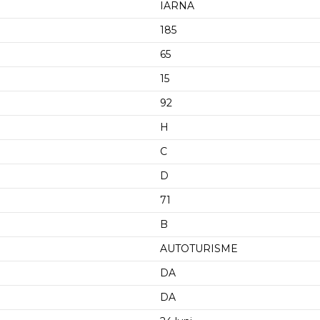
IARNA
185
65
15
92
H
C
D
71
B
AUTOTURISME
DA
DA