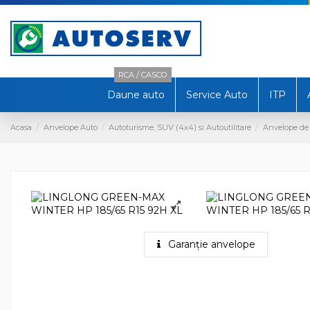
RCA / CASCO
Daune auto
Service Auto
ITP
Acasa
Anvelope Auto
Autoturisme, SUV (4x4) si Autoutilitare
Anvelope de 
Garanție anvelope