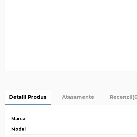
Detalii Produs
Atasamente
Recenzii
(
Marca
Model