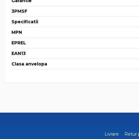
Garantie
3PMSF
Specificatii
MPN
EPREL
EAN13
Clasa anvelopa
Livrare
Retur 