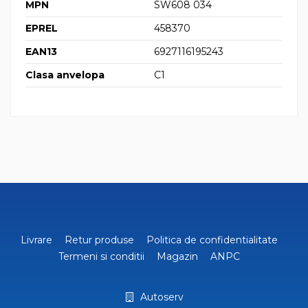
MPN
SW608 034
EPREL
458370
EAN13
6927116195243
Clasa anvelopa
C1
Livrare
Retur produse
Politica de confidentialitate
Termeni si conditii
Magazin
ANPC
Autoserv