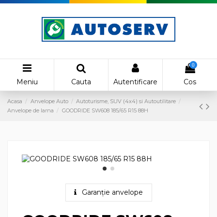
0
Meniu
Cauta
Autentificare
Cos
Acasa
Anvelope Auto
Autoturisme, SUV (4x4) si Autoutilitare
Anvelope de Iarna
GOODRIDE SW608 185/65 R15 88H
Garanție anvelope