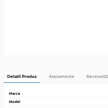
Detalii Produs
Atasamente
Recenzii
(
Marca
Model