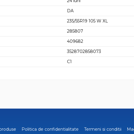
24 luni
DA
235/55R19 105 W XL
285807
409682
3528702858073
C1
produse
Politica de confidentialitate
Termeni si conditii
Ma