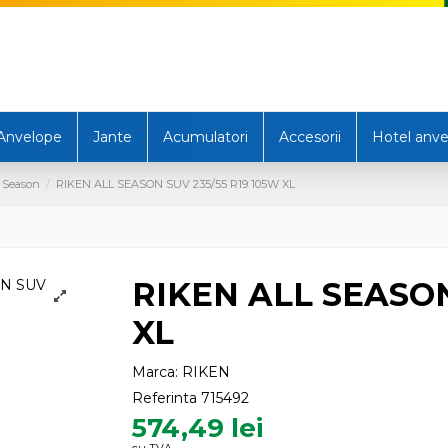
Anvelope
Jante
Acumulatori
Accesorii
Hotel anve
 Season
RIKEN ALL SEASON SUV 235/55 R19 105W XL
RIKEN ALL SEASON
XL
Marca:
RIKEN
Referinta
715492
574,49 lei