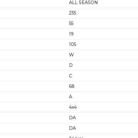
ALL SEASON
235
55
19
105
W
D
C
68
A
4x4
DA
DA