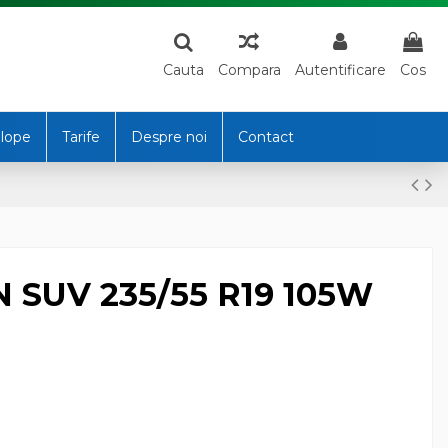
Cauta
Compara
Autentificare
Cos
lope
Tarife
Despre noi
Contact
 SUV 235/55 R19 105W