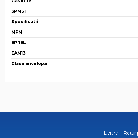
Garantie
3PMSF
Specificatii
MPN
EPREL
EAN13
Clasa anvelopa
Livrare
Retur 