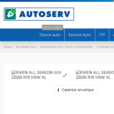
RCA / CASCO
Daune auto
Service Auto
ITP
Acasa
Anvelope Auto
Autoturisme, SUV (4x4) si Autoutilitare
Anvelope All
Garanție anvelope