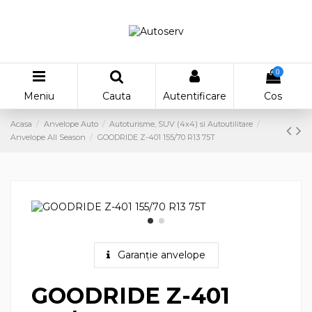
0
Meniu
Cauta
Autentificare
Cos
Acasa
Anvelope Auto
Autoturisme, SUV (4x4) si Autoutilitare
Anvelope All Season
GOODRIDE Z-401 155/70 R13 75T
Garanție anvelope
GOODRIDE Z-401