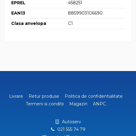
EPREL
458251
EAN13
8859903106690
Clasa anvelopa
C1
Livrare
Retur produse
Politica de confidentialitate
Termeni si conditii
Magazin
ANPC
Autoserv
021 555 74 79