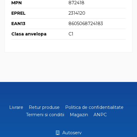
MPN
872418
EPREL
2314120
EAN13
8605068724183
Clasa anvelopa
C1
Livrare
Retur produse
Politica de confidentialitate
Termeni si conditii
Magazin
ANPC
Autoserv