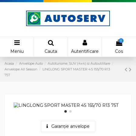
0
Meniu
Cauta
Autentificare
Cos
Acasa
Anvelope Auto
Autoturisme, SUV (4x4) si Autoutilitare
Anvelope All Season
LINGLONG SPORT MASTER 4S 155/70 R13
75T
Garanție anvelope