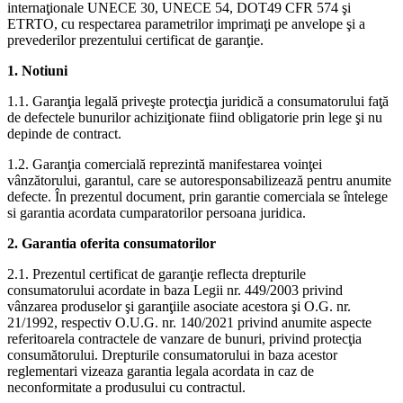
internaţionale UNECE 30, UNECE 54, DOT49 CFR 574 şi
ETRTO, cu respectarea parametrilor imprimaţi pe anvelope şi a
prevederilor prezentului certificat de garanţie.
1. Notiuni
1.1. Garanţia legală priveşte protecţia juridică a consumatorului faţă
de defectele bunurilor achiziţionate fiind obligatorie prin lege şi nu
depinde de contract.
1.2. Garanţia comercială reprezintă manifestarea voinţei
vânzătorului, garantul, care se autoresponsabilizează pentru anumite
defecte. În prezentul document, prin garantie comerciala se întelege
si garantia acordata cumparatorilor persoana juridica.
2. Garantia oferita consumatorilor
2.1. Prezentul certificat de garanţie reflecta drepturile
consumatorului acordate in baza Legii nr. 449/2003 privind
vânzarea produselor şi garanţiile asociate acestora şi O.G. nr.
21/1992, respectiv O.U.G. nr. 140/2021 privind anumite aspecte
referitoarela contractele de vanzare de bunuri, privind protecţia
consumătorului. Drepturile consumatorului in baza acestor
reglementari vizeaza garantia legala acordata in caz de
neconformitate a produsului cu contractul.