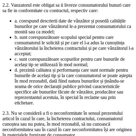
2.2. Vanzatorul este obligat sa ii livreze consumatorului bunuri care
sa fie in conformitate cu contractul, respectiv care:
a. corespund descrierii date de vânzător și posedă calitățile
bunurilor pe care vânzătorul le-a prezentat consumatorului ca
mostră sau ca model;
b. sunt corespunzătoare scopului special pentru care
consumatorul le solicită și pe care el l-a adus la cunoștința
vânzătorului la încheierea contractului și pe care vânzătorul l-a
acceptat;
c. sunt corespunzătoare scopurilor pentru care bunurile de
același tip se utilizează în mod normal;
d. prezintă calitatea și performanța care sunt normale pentru
bunurile de același tip și la care consumatorul se poate aștepta
în mod rezonabil, dată fiind natura bunurilor și ținându-se
seama de orice declarații publice privind caracteristicile
specifice ale bunurilor făcute de vânzător, producător sau
reprezentantul acestuia, în special în reclame sau prin
etichetare.
2.3. Nu se consideră a fi o neconformitate în sensul prezentului
articol în cazul în care, la încheierea contractului, consumatorul
cunoștea sau nu putea, în mod rezonabil, să nu cunoască
neconformitatea sau în cazul în care neconformitatea își are originea
în materialele furnizate de consumator.