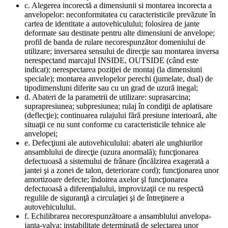
c. Alegerea incorectă a dimensiunii si montarea incorecta a
anvelopelor: neconformitatea cu caracteristicile prevăzute în
cartea de identitate a autovehiculului; folosirea de jante
deformate sau destinate pentru alte dimensiuni de anvelope;
profil de banda de rulare necorespunzător domeniului de
utilizare; inversarea sensului de direcţie sau montarea inversa
nerespectand marcajul INSIDE, OUTSIDE (când este
indicat); nerespectarea poziţiei de montaj (la dimensiuni
speciale); montarea anvelopelor perechi (jumelate, dual) de
tipodimensluni diferite sau cu un grad de uzură inegal;
d. Abateri de la parametrii de utilizare: suprasarcina;
suprapresiunea; subpresiunea; rulaj în condiţii de aplatisare
(deflecţie); continuarea rulajului fără presiune interioară, alte
situaţii ce nu sunt conforme cu caracteristicile tehnice ale
anvelopei;
e. Defecţiuni ale autovehiculului: abateri ale unghiurilor
ansamblului de direcţie (uzura anormală); funcţionarea
defectuoasă a sistemului de frânare (încălzirea exagerată a
jantei şi a zonei de talon, deteriorare cord); funcţionarea unor
amortizoare defecte; îndoirea axelor şl funcţionarea
defectuoasă a diferenţialului, improvizaţii ce nu respectă
regulile de siguranţă a circulaţiei şi de întreţinere a
autovehiculului.
f. Echilibrarea necorespunzătoare a ansamblului anvelopa-
janta-valva: instabilitate determinată de selectarea unor