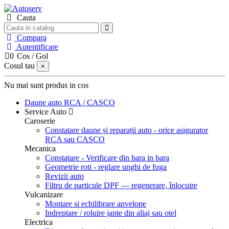
Cauta
Compara
Autentificare
0
Cos
/
Gol
Cosul tau
×
Nu mai sunt produs in cos
Daune auto
RCA / CASCO
Service Auto
Caroserie
Constatare daune și reparații auto - orice asigurator
RCA sau CASCO
Mecanica
Constatare - Verificare din bara in bara
Geometrie roti - reglare unghi de fuga
Revizii auto
Filtru de particule DPF — regenerare, înlocuire
Vulcanizare
Montare si echilibrare anvelope
Indreptare / roluire jante din aliaj sau otel
Electrica