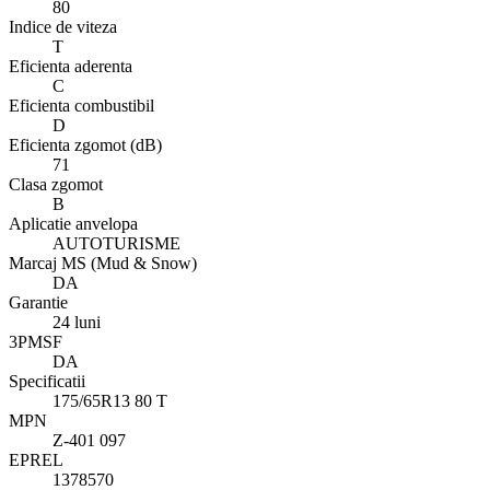
80
Indice de viteza
T
Eficienta aderenta
C
Eficienta combustibil
D
Eficienta zgomot (dB)
71
Clasa zgomot
B
Aplicatie anvelopa
AUTOTURISME
Marcaj MS (Mud & Snow)
DA
Garantie
24 luni
3PMSF
DA
Specificatii
175/65R13 80 T
MPN
Z-401 097
EPREL
1378570