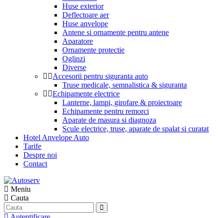
Huse exterior
Deflectoare aer
Huse anvelope
Antene si ornamente pentru antene
Aparatore
Ornamente protectie
Oglinzi
Diverse
Accesorii pentru siguranta auto
Truse medicale, semnalistica & siguranta
Echipamente electrice
Lanterne, lampi, girofare & proiectoare
Echipamente pentru remorci
Aparate de masura si diagnoza
Scule electrice, truse, aparate de spalat si curatat
Hotel Anvelope Auto
Tarife
Despre noi
Contact
Meniu
Cauta
Autentificare