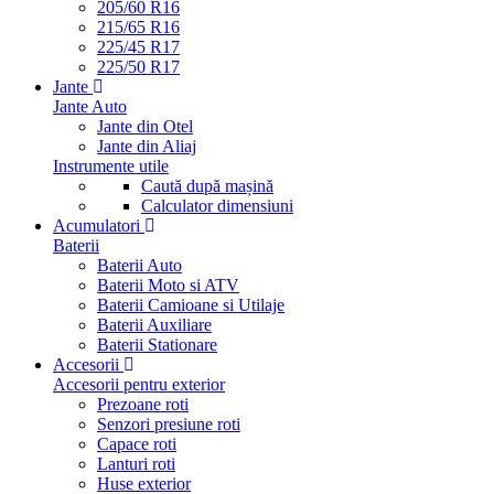
205/60 R16
215/65 R16
225/45 R17
225/50 R17
Jante
Jante Auto
Jante din Otel
Jante din Aliaj
Instrumente utile
Caută după mașină
Calculator dimensiuni
Acumulatori
Baterii
Baterii Auto
Baterii Moto si ATV
Baterii Camioane si Utilaje
Baterii Auxiliare
Baterii Stationare
Accesorii
Accesorii pentru exterior
Prezoane roti
Senzori presiune roti
Capace roti
Lanturi roti
Huse exterior