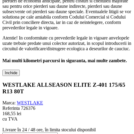
pierderi de economii anticipate, pentru costuri si cheltuieli majorate
sau pentru orice pierderi sau daune indirecte, pierderi sau daune
subsecvente ori pierderi sau daune speciale. Eventualele litigii se vor
solutiona pe cale amiabila conform Codului Comercial si Codului
Civil prin conciliere directa, iar in caz de neintelegere, conform
prevederilor legale in vigoare.
Atentie! In conformitate cu prevederile legale in vigoare anvelopele
uzate trebuie predate unui colector autorizat, in scopul introducerii in
circuitul de valorificare/distrugere ecologica a deseurilor de cauciuc.
Mai multi kilometri parcursi in siguranta, mai multe zambete.
Inchide
WESTLAKE ALLSEASON ELITE Z-401 175/65
R13 80T
Marca:
WESTLAKE
Referinta
726376
168,55 lei
cu TVA
Livrare în 24 / 48 ore, în limita stocului disponibil