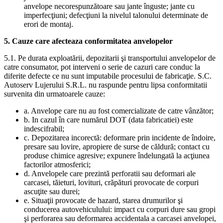
anvelope necorespunzătoare sau jante înguste; jante cu
imperfecţiuni; defecţiuni la nivelul talonului determinate de
erori de montaj.
5. Cauze care afecteaza conformitatea anvelopelor
5.1. Pe durata exploatării, depozitarii şi transportului anvelopelor de
catre consumator, pot interveni o serie de cazuri care conduc la
diferite defecte ce nu sunt imputabile procesului de fabricaţie. S.C.
Autoserv Lujerului S.R.L. nu raspunde pentru lipsa conformitatii
survenita din urmatoarele cauze:
a. Anvelope care nu au fost comercializate de catre vânzător;
b. In cazul în care numărul DOT (data fabricatiei) este
indescifrabil;
c. Depozitarea incorectă: deformare prin incidente de îndoire,
presare sau lovire, apropiere de surse de căldură; contact cu
produse chimice agresive; expunere îndelungată la acţiunea
factorilor atmosferici;
d. Anvelopele care prezintă perforatii sau deformari ale
carcasei, tăieturi, lovituri, crăpături provocate de corpuri
ascuţite sau durei;
e. Situaţii provocate de hazard, starea drumurilor şi
conducerea autovehiculului: impact cu corpuri dure sau gropi
şi perforarea sau deformarea accidentala a carcasei anvelopei,