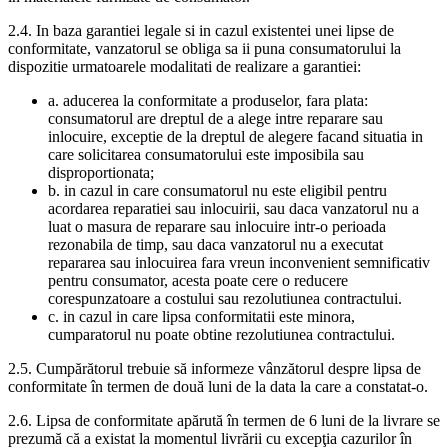
2.4. In baza garantiei legale si in cazul existentei unei lipse de
conformitate, vanzatorul se obliga sa ii puna consumatorului la
dispozitie urmatoarele modalitati de realizare a garantiei:
a. aducerea la conformitate a produselor, fara plata:
consumatorul are dreptul de a alege intre reparare sau
inlocuire, exceptie de la dreptul de alegere facand situatia in
care solicitarea consumatorului este imposibila sau
disproportionata;
b. in cazul in care consumatorul nu este eligibil pentru
acordarea reparatiei sau inlocuirii, sau daca vanzatorul nu a
luat o masura de reparare sau inlocuire intr-o perioada
rezonabila de timp, sau daca vanzatorul nu a executat
repararea sau inlocuirea fara vreun inconvenient semnificativ
pentru consumator, acesta poate cere o reducere
corespunzatoare a costului sau rezolutiunea contractului.
c. in cazul in care lipsa conformitatii este minora,
cumparatorul nu poate obtine rezolutiunea contractului.
2.5. Cumpărătorul trebuie să informeze vânzătorul despre lipsa de
conformitate în termen de două luni de la data la care a constatat-o.
2.6. Lipsa de conformitate apărută în termen de 6 luni de la livrare se
prezumă că a existat la momentul livrării cu excepţia cazurilor în