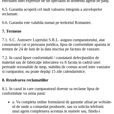
efectuării unei expertize de un specialist în domeniu agreat de părţi.
6.5. Garantia acoperă cel mult valoarea integrala a anvelopelor
reclamate.
6.6. Garantia este valabila numai pe teritoriul Romaniei.
7. Termene
7.1. S.C. Autoserv Lujerului S.R.L. asigura cumparatorului, atat
consumator cat si persoana juridica, lipsa de conformitate aparuta in
termen de 24 de luni de la data inscrisa pe factura de vanzare.
7.2. In cazul lipsei conformitatii / constatarii defecţiuniilor de
material sau de fabricaţie inlocuirea va fi facuta in cadrul unei
perioade rezonabile de timp, stabilita de comun acord intre vanzator
si cumparator, nu poate depăşi 15 zile calendaristice.
8. Rezolvarea reclamatiilor
8.1. In cazul in care cumparatorul doreste sa reclame lipsa de
conformitate va urma pasii:
a. Va completa online formularul de garantie afisat pe website-
ul de unde a comandat produsele, sau va solicita telefonic
unui agent completarea acestuia in numele sau, fiindu-i