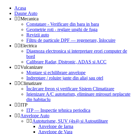
Acasa
Daune Auto
Mecanica
Constatare - Verificare din bara in bara
Geometrie roti - reglare unghi de fuga
Revizii auto
Filtru de particule DPF — regenerare, înlocuire
Electrica
Diagnoza electronica si interpretare erori computer de
bord
Calibrare Radar, Distronic, ADAS si ACC
Vulcanizare
Montare si echilibrare anvelope
Indreptare / roluire jante din aliaj sau otel
Climatizare
Încărcare freon și verificare Sistem Climatizare
Igienizare A/C autoturism, eliminare mirosuri neplacute
din habitaclu
ITP
ITP — Inspectie tehnica periodica
Anvelope Auto
Autoturisme, SUV (4x4) si Autoutilitare
Anvelope de Iarna
Anvelope de Vara