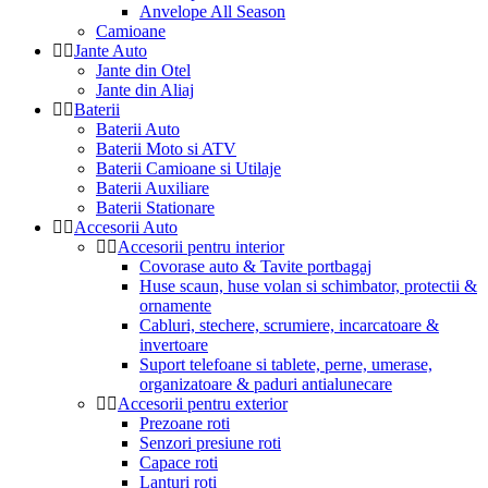
Anvelope All Season
Camioane
Jante Auto
Jante din Otel
Jante din Aliaj
Baterii
Baterii Auto
Baterii Moto si ATV
Baterii Camioane si Utilaje
Baterii Auxiliare
Baterii Stationare
Accesorii Auto
Accesorii pentru interior
Covorase auto & Tavite portbagaj
Huse scaun, huse volan si schimbator, protectii &
ornamente
Cabluri, stechere, scrumiere, incarcatoare &
invertoare
Suport telefoane si tablete, perne, umerase,
organizatoare & paduri antialunecare
Accesorii pentru exterior
Prezoane roti
Senzori presiune roti
Capace roti
Lanturi roti