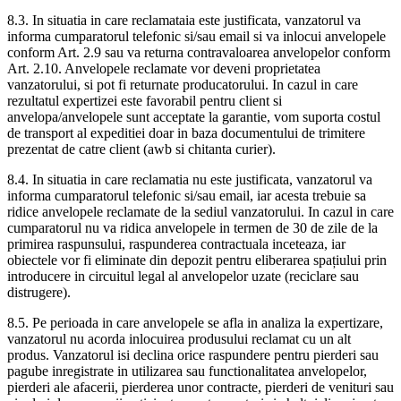
8.3. In situatia in care reclamataia este justificata, vanzatorul va
informa cumparatorul telefonic si/sau email si va inlocui anvelopele
conform Art. 2.9 sau va returna contravaloarea anvelopelor conform
Art. 2.10. Anvelopele reclamate vor deveni proprietatea
vanzatorului, si pot fi returnate producatorului. In cazul in care
rezultatul expertizei este favorabil pentru client si
anvelopa/anvelopele sunt acceptate la garantie, vom suporta costul
de transport al expeditiei doar in baza documentului de trimitere
prezentat de catre client (awb si chitanta curier).
8.4. In situatia in care reclamatia nu este justificata, vanzatorul va
informa cumparatorul telefonic si/sau email, iar acesta trebuie sa
ridice anvelopele reclamate de la sediul vanzatorului. In cazul in care
cumparatorul nu va ridica anvelopele in termen de 30 de zile de la
primirea raspunsului, raspunderea contractuala inceteaza, iar
obiectele vor fi eliminate din depozit pentru eliberarea spațiului prin
introducere in circuitul legal al anvelopelor uzate (reciclare sau
distrugere).
8.5. Pe perioada in care anvelopele se afla in analiza la expertizare,
vanzatorul nu acorda inlocuirea produsului reclamat cu un alt
produs. Vanzatorul isi declina orice raspundere pentru pierderi sau
pagube inregistrate in utilizarea sau functionalitatea anvelopelor,
pierderi ale afacerii, pierderea unor contracte, pierderi de venituri sau