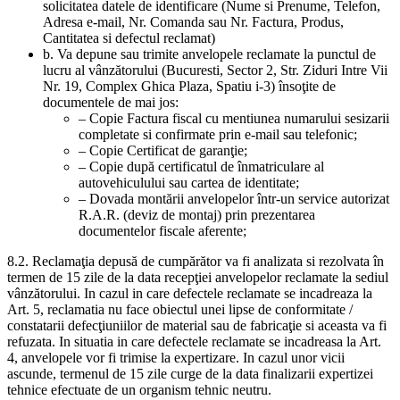
solicitatea datele de identificare (Nume si Prenume, Telefon,
Adresa e-mail, Nr. Comanda sau Nr. Factura, Produs,
Cantitatea si defectul reclamat)
b. Va depune sau trimite anvelopele reclamate la punctul de
lucru al vânzătorului (Bucuresti, Sector 2, Str. Ziduri Intre Vii
Nr. 19, Complex Ghica Plaza, Spatiu i-3) însoţite de
documentele de mai jos:
– Copie Factura fiscal cu mentiunea numarului sesizarii
completate si confirmate prin e-mail sau telefonic;
– Copie Certificat de garanţie;
– Copie după certificatul de înmatriculare al
autovehiculului sau cartea de identitate;
– Dovada montării anvelopelor într-un service autorizat
R.A.R. (deviz de montaj) prin prezentarea
documentelor fiscale aferente;
8.2. Reclamaţia depusă de cumpărător va fi analizata si rezolvata în
termen de 15 zile de la data recepţiei anvelopelor reclamate la sediul
vânzătorului. In cazul in care defectele reclamate se incadreaza la
Art. 5, reclamatia nu face obiectul unei lipse de conformitate /
constatarii defecţiuniilor de material sau de fabricaţie si aceasta va fi
refuzata. In situatia in care defectele reclamate se incadreasa la Art.
4, anvelopele vor fi trimise la expertizare. In cazul unor vicii
ascunde, termenul de 15 zile curge de la data finalizarii expertizei
tehnice efectuate de un organism tehnic neutru.