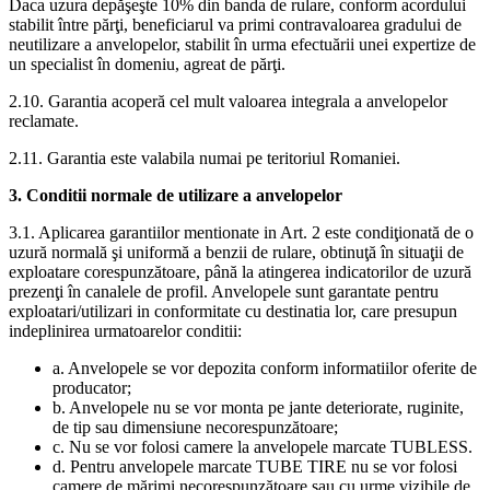
Daca uzura depăşeşte 10% din banda de rulare, conform acordului
stabilit între părţi, beneficiarul va primi contravaloarea gradului de
neutilizare a anvelopelor, stabilit în urma efectuării unei expertize de
un specialist în domeniu, agreat de părţi.
2.10. Garantia acoperă cel mult valoarea integrala a anvelopelor
reclamate.
2.11. Garantia este valabila numai pe teritoriul Romaniei.
3. Conditii normale de utilizare a anvelopelor
3.1. Aplicarea garantiilor mentionate in Art. 2 este condiţionată de o
uzură normală şi uniformă a benzii de rulare, obtinuţă în situaţii de
exploatare corespunzătoare, până la atingerea indicatorilor de uzură
prezenţi în canalele de profil. Anvelopele sunt garantate pentru
exploatari/utilizari in conformitate cu destinatia lor, care presupun
indeplinirea urmatoarelor conditii:
a. Anvelopele se vor depozita conform informatiilor oferite de
producator;
b. Anvelopele nu se vor monta pe jante deteriorate, ruginite,
de tip sau dimensiune necorespunzătoare;
c. Nu se vor folosi camere la anvelopele marcate TUBLESS.
d. Pentru anvelopele marcate TUBE TIRE nu se vor folosi
camere de mărimi necorespunzătoare sau cu urme vizibile de