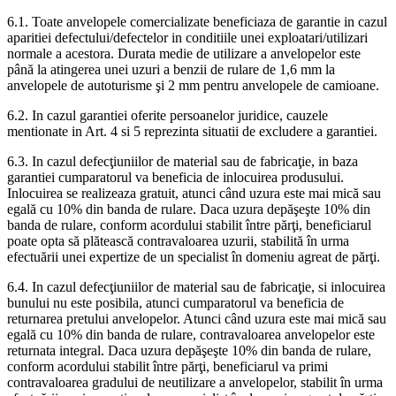
6.1. Toate anvelopele comercializate beneficiaza de garantie in cazul
aparitiei defectului/defectelor in conditiile unei exploatari/utilizari
normale a acestora. Durata medie de utilizare a anvelopelor este
până la atingerea unei uzuri a benzii de rulare de 1,6 mm la
anvelopele de autoturisme şi 2 mm pentru anvelopele de camioane.
6.2. In cazul garantiei oferite persoanelor juridice, cauzele
mentionate in Art. 4 si 5 reprezinta situatii de excludere a garantiei.
6.3. In cazul defecţiuniilor de material sau de fabricaţie, in baza
garantiei cumparatorul va beneficia de inlocuirea produsului.
Inlocuirea se realizeaza gratuit, atunci când uzura este mai mică sau
egală cu 10% din banda de rulare. Daca uzura depăşeşte 10% din
banda de rulare, conform acordului stabilit între părţi, beneficiarul
poate opta să plătească contravaloarea uzurii, stabilită în urma
efectuării unei expertize de un specialist în domeniu agreat de părţi.
6.4. In cazul defecţiuniilor de material sau de fabricaţie, si inlocuirea
bunului nu este posibila, atunci cumparatorul va beneficia de
returnarea pretului anvelopelor. Atunci când uzura este mai mică sau
egală cu 10% din banda de rulare, contravaloarea anvelopelor este
returnata integral. Daca uzura depăşeşte 10% din banda de rulare,
conform acordului stabilit între părţi, beneficiarul va primi
contravaloarea gradului de neutilizare a anvelopelor, stabilit în urma