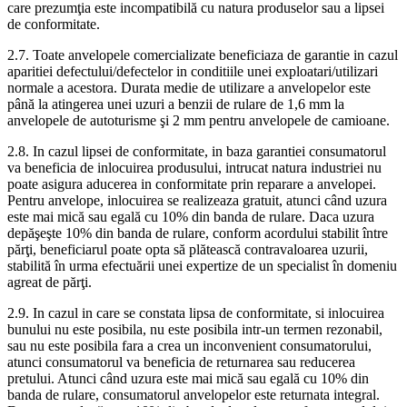
care prezumţia este incompatibilă cu natura produselor sau a lipsei
de conformitate.
2.7. Toate anvelopele comercializate beneficiaza de garantie in cazul
aparitiei defectului/defectelor in conditiile unei exploatari/utilizari
normale a acestora. Durata medie de utilizare a anvelopelor este
până la atingerea unei uzuri a benzii de rulare de 1,6 mm la
anvelopele de autoturisme şi 2 mm pentru anvelopele de camioane.
2.8. In cazul lipsei de conformitate, in baza garantiei consumatorul
va beneficia de inlocuirea produsului, intrucat natura industriei nu
poate asigura aducerea in conformitate prin reparare a anvelopei.
Pentru anvelope, inlocuirea se realizeaza gratuit, atunci când uzura
este mai mică sau egală cu 10% din banda de rulare. Daca uzura
depăşeşte 10% din banda de rulare, conform acordului stabilit între
părţi, beneficiarul poate opta să plătească contravaloarea uzurii,
stabilită în urma efectuării unei expertize de un specialist în domeniu
agreat de părţi.
2.9. In cazul in care se constata lipsa de conformitate, si inlocuirea
bunului nu este posibila, nu este posibila intr-un termen rezonabil,
sau nu este posibila fara a crea un inconvenient consumatorului,
atunci consumatorul va beneficia de returnarea sau reducerea
pretului. Atunci când uzura este mai mică sau egală cu 10% din
banda de rulare, consumatorul anvelopelor este returnata integral.