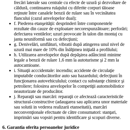
frecări laterale sau centrale cu efecte de uzură şi dezvoltare de
căldură, continuarea rulajului cu diferite corpuri tăioase
reţinute între canalele benzii de rulare sau în vecinătatea
flancului (cazul anvelopelor dual);
f. Piederea etanşeităţii: desprinderi între componentele
rezultate din cauze de exploatare necorespunzătoare; perforări;
defectarea ventilelor; uzuri provocate în talon din montaj cu
janta neuniformă sau cu defecţiuni;
g. Denivelări, umflături, vibratii după atingerea unul nivel de
uzură mai mare de 10% din înălţimea iniţială a profilului;
h. Utilizarea anvelopelor după depăşirea adâncimii minime
legale a benzii de rulare 1,6 mm la autoturisme şi 2 mm la
autocamioane.
i. Situaţii acccidentale: incendiu; accidente de circulaţie
imputabile conducătorilor auto sau hazardului; defecţiuni în
funcţionarea autovehiculului; contact cu substanţe chimice şi
petroliere; folosirea anvelopelor în competiţii automobilistice
neautorizate de producător.
j. Reparaţii sau marcări: reparaţii ce afectează caracteristicile
structural-constructive (adaugarea sau aplicarea unor materiale
sau solutii in vederea realizarii etanseitatii), marcări
neconvenţionale efectuate de către consumatori: stanţari,
imprimări sau vopsiri pentru identificare şi scopuri diverse.
6. Garantia oferita persoanelor juridice