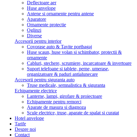
Deflectoare aer
Huse anvelope
Antene si ornamente pentru antene
Aparatore
Ornamente protectie
Oglinzi
Diverse
Accesorii pentru interior
Covorase auto & Tavite portbagaj
Huse scaun, huse volan si schimbator, protectii &
ornamente
Cabluri, stechere, scrumiere, incarcatoare & invertoare
Suport telefoane si tablete, perne, umerase,
organizatoare & paduri antialunecare
Accesorii pentru siguranta auto
Truse medicale, semnalistica & siguranta
Echipamente electrice
Lanterne, lampi, girofare & proiectoare
Echipamente pentru remorci
Aparate de masura si diagnoza
Scule electrice, truse, aparate de spalat si curatat
Hotel anvelope
Tarife
Despre noi
Contact