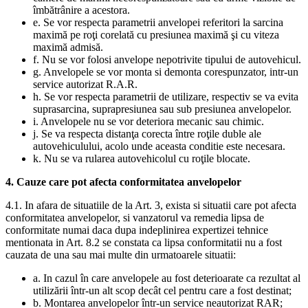
îmbătrânire a acestora.
e. Se vor respecta parametrii anvelopei referitori la sarcina
maximă pe roţi corelată cu presiunea maximă şi cu viteza
maximă admisă.
f. Nu se vor folosi anvelope nepotrivite tipului de autovehicul.
g. Anvelopele se vor monta si demonta corespunzator, intr-un
service autorizat R.A.R.
h. Se vor respecta parametrii de utilizare, respectiv se va evita
suprasarcina, suprapresiunea sau sub presiunea anvelopelor.
i. Anvelopele nu se vor deteriora mecanic sau chimic.
j. Se va respecta distanţa corecta între roţile duble ale
autovehiculului, acolo unde aceasta conditie este necesara.
k. Nu se va rularea autovehicolul cu roţile blocate.
4. Cauze care pot afecta conformitatea anvelopelor
4.1. In afara de situatiile de la Art. 3, exista si situatii care pot afecta
conformitatea anvelopelor, si vanzatorul va remedia lipsa de
conformitate numai daca dupa indeplinirea expertizei tehnice
mentionata in Art. 8.2 se constata ca lipsa conformitatii nu a fost
cauzata de una sau mai multe din urmatoarele situatii:
a. In cazul în care anvelopele au fost deterioarate ca rezultat al
utilizării într-un alt scop decât cel pentru care a fost destinat;
b. Montarea anvelopelor într-un service neautorizat RAR;