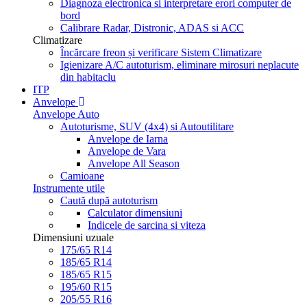
Diagnoza electronica si interpretare erori computer de
bord
Calibrare Radar, Distronic, ADAS si ACC
Climatizare
Încărcare freon și verificare Sistem Climatizare
Igienizare A/C autoturism, eliminare mirosuri neplacute
din habitaclu
ITP
Anvelope
Anvelope Auto
Autoturisme, SUV (4x4) si Autoutilitare
Anvelope de Iarna
Anvelope de Vara
Anvelope All Season
Camioane
Instrumente utile
Caută după autoturism
Calculator dimensiuni
Indicele de sarcina si viteza
Dimensiuni uzuale
175/65 R14
185/65 R14
185/65 R15
195/60 R15
205/55 R16