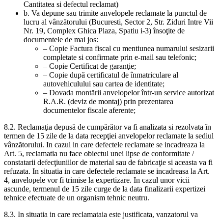
Cantitatea si defectul reclamat)
b. Va depune sau trimite anvelopele reclamate la punctul de
lucru al vânzătorului (Bucuresti, Sector 2, Str. Ziduri Intre Vii
Nr. 19, Complex Ghica Plaza, Spatiu i-3) însoţite de
documentele de mai jos:
– Copie Factura fiscal cu mentiunea numarului sesizarii
completate si confirmate prin e-mail sau telefonic;
– Copie Certificat de garanţie;
– Copie după certificatul de înmatriculare al
autovehiculului sau cartea de identitate;
– Dovada montării anvelopelor într-un service autorizat
R.A.R. (deviz de montaj) prin prezentarea
documentelor fiscale aferente;
8.2. Reclamaţia depusă de cumpărător va fi analizata si rezolvata în
termen de 15 zile de la data recepţiei anvelopelor reclamate la sediul
vânzătorului. In cazul in care defectele reclamate se incadreaza la
Art. 5, reclamatia nu face obiectul unei lipse de conformitate /
constatarii defecţiuniilor de material sau de fabricaţie si aceasta va fi
refuzata. In situatia in care defectele reclamate se incadreasa la Art.
4, anvelopele vor fi trimise la expertizare. In cazul unor vicii
ascunde, termenul de 15 zile curge de la data finalizarii expertizei
tehnice efectuate de un organism tehnic neutru.
8.3. In situatia in care reclamataia este justificata, vanzatorul va