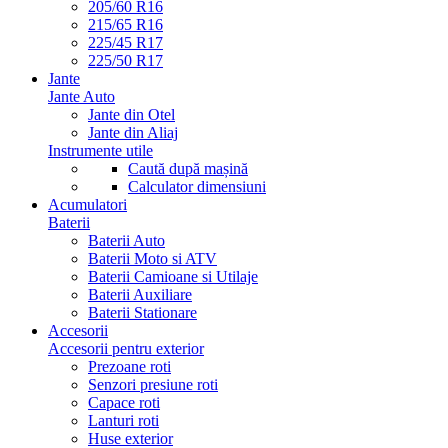
205/60 R16
215/65 R16
225/45 R17
225/50 R17
Jante
Jante Auto
Jante din Otel
Jante din Aliaj
Instrumente utile
Caută după mașină
Calculator dimensiuni
Acumulatori
Baterii
Baterii Auto
Baterii Moto si ATV
Baterii Camioane si Utilaje
Baterii Auxiliare
Baterii Stationare
Accesorii
Accesorii pentru exterior
Prezoane roti
Senzori presiune roti
Capace roti
Lanturi roti
Huse exterior