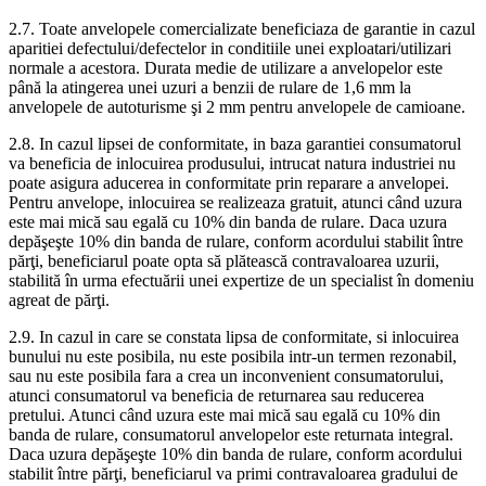
2.7. Toate anvelopele comercializate beneficiaza de garantie in cazul
aparitiei defectului/defectelor in conditiile unei exploatari/utilizari
normale a acestora. Durata medie de utilizare a anvelopelor este
până la atingerea unei uzuri a benzii de rulare de 1,6 mm la
anvelopele de autoturisme şi 2 mm pentru anvelopele de camioane.
2.8. In cazul lipsei de conformitate, in baza garantiei consumatorul
va beneficia de inlocuirea produsului, intrucat natura industriei nu
poate asigura aducerea in conformitate prin reparare a anvelopei.
Pentru anvelope, inlocuirea se realizeaza gratuit, atunci când uzura
este mai mică sau egală cu 10% din banda de rulare. Daca uzura
depăşeşte 10% din banda de rulare, conform acordului stabilit între
părţi, beneficiarul poate opta să plătească contravaloarea uzurii,
stabilită în urma efectuării unei expertize de un specialist în domeniu
agreat de părţi.
2.9. In cazul in care se constata lipsa de conformitate, si inlocuirea
bunului nu este posibila, nu este posibila intr-un termen rezonabil,
sau nu este posibila fara a crea un inconvenient consumatorului,
atunci consumatorul va beneficia de returnarea sau reducerea
pretului. Atunci când uzura este mai mică sau egală cu 10% din
banda de rulare, consumatorul anvelopelor este returnata integral.
Daca uzura depăşeşte 10% din banda de rulare, conform acordului
stabilit între părţi, beneficiarul va primi contravaloarea gradului de