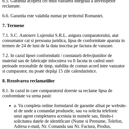
6.5. Garantia acoperă cel mult valoarea integrala a anvelopelor
reclamate.
6.6. Garantia este valabila numai pe teritoriul Romaniei.
7. Termene
7.1. S.C. Autoserv Lujerului S.R.L. asigura cumparatorului, atat
consumator cat si persoana juridica, lipsa de conformitate aparuta in
termen de 24 de luni de la data inscrisa pe factura de vanzare.
7.2. In cazul lipsei conformitatii / constatarii defecţiuniilor de
material sau de fabricaţie inlocuirea va fi facuta in cadrul unei
perioade rezonabile de timp, stabilita de comun acord intre vanzator
si cumparator, nu poate depăşi 15 zile calendaristice.
8. Rezolvarea reclamatiilor
8.1. In cazul in care cumparatorul doreste sa reclame lipsa de
conformitate va urma pasii:
a. Va completa online formularul de garantie afisat pe website-
ul de unde a comandat produsele, sau va solicita telefonic
unui agent completarea acestuia in numele sau, fiindu-i
solicitatea datele de identificare (Nume si Prenume, Telefon,
Adresa e-mail, Nr. Comanda sau Nr. Factura, Produs,