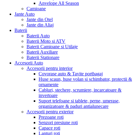
Anvelope All Season
Camioane
Jante Auto
Jante din Otel
Jante din Aliaj
Baterii
Baterii Auto
Baterii Moto si ATV
Baterii Camioane si Utilaje
Baterii Auxiliare
Baterii Stationare
Accesorii Auto
Accesorii pentru interior
Covorase auto & Tavite portbagaj
Huse scaun, huse volan si schimbator, protectii &
ornamente
Cabluri, stechere, scrumiere, incarcatoare &
invertoare
Suport telefoane si tablete, perne, umerase,
organizatoare & paduri antialunecare
Accesorii pentru exterior
Prezoane roti
Senzori presiune roti
Capace roti
Lanturi roti