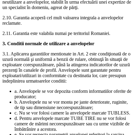
neutilizare a anvelopelor, stabilit în urma efectuării unei expertize de
un specialist în domeniu, agreat de părţi.
2.10. Garantia acoperă cel mult valoarea integrala a anvelopelor
reclamate.
2.11. Garantia este valabila numai pe teritoriul Romaniei.
3. Conditii normale de utilizare a anvelopelor
3.1. Aplicarea garantiilor mentionate in Art. 2 este condiţionată de o
uzură normală şi uniformă a benzii de rulare, obtinuţă în situaţii de
exploatare corespunzătoare, până la atingerea indicatorilor de uzură
prezenţi în canalele de profil. Anvelopele sunt garantate pentru
exploatari/utilizari in conformitate cu destinatia lor, care presupun
indeplinirea urmatoarelor conditii:
a. Anvelopele se vor depozita conform informatiilor oferite de
producator;
b. Anvelopele nu se vor monta pe jante deteriorate, ruginite,
de tip sau dimensiune necorespunzătoare;
c. Nu se vor folosi camere la anvelopele marcate TUBLESS.
d. Pentru anvelopele marcate TUBE TIRE nu se vor folosi
camere de mărimi necorespunzătoare sau cu urme vizibile de
îmbătrânire a acestora.
e. Se vor respecta parametrii anvelopei referitori la sarcina