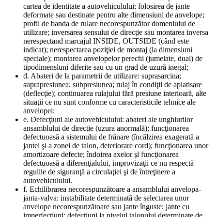
cartea de identitate a autovehiculului; folosirea de jante
deformate sau destinate pentru alte dimensiuni de anvelope;
profil de banda de rulare necorespunzător domeniului de
utilizare; inversarea sensului de direcţie sau montarea inversa
nerespectand marcajul INSIDE, OUTSIDE (când este
indicat); nerespectarea poziţiei de montaj (la dimensiuni
speciale); montarea anvelopelor perechi (jumelate, dual) de
tipodimensluni diferite sau cu un grad de uzură inegal;
d. Abateri de la parametrii de utilizare: suprasarcina;
suprapresiunea; subpresiunea; rulaj în condiţii de aplatisare
(deflecţie); continuarea rulajului fără presiune interioară, alte
situaţii ce nu sunt conforme cu caracteristicile tehnice ale
anvelopei;
e. Defecţiuni ale autovehiculului: abateri ale unghiurilor
ansamblului de direcţie (uzura anormală); funcţionarea
defectuoasă a sistemului de frânare (încălzirea exagerată a
jantei şi a zonei de talon, deteriorare cord); funcţionarea unor
amortizoare defecte; îndoirea axelor şl funcţionarea
defectuoasă a diferenţialului, improvizaţii ce nu respectă
regulile de siguranţă a circulaţiei şi de întreţinere a
autovehiculului.
f. Echilibrarea necorespunzătoare a ansamblului anvelopa-
janta-valva: instabilitate determinată de selectarea unor
anvelope necorespunzătoare sau jante înguste; jante cu
imperfecţiuni; defecţiuni la nivelul talonului determinate de