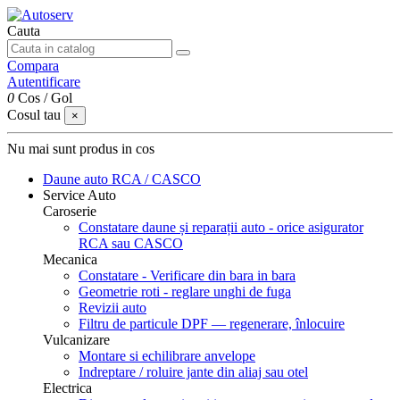
Cauta
Compara
Autentificare
0
Cos
/
Gol
Cosul tau
×
Nu mai sunt produs in cos
Daune auto
RCA / CASCO
Service Auto
Caroserie
Constatare daune și reparații auto - orice asigurator
RCA sau CASCO
Mecanica
Constatare - Verificare din bara in bara
Geometrie roti - reglare unghi de fuga
Revizii auto
Filtru de particule DPF — regenerare, înlocuire
Vulcanizare
Montare si echilibrare anvelope
Indreptare / roluire jante din aliaj sau otel
Electrica