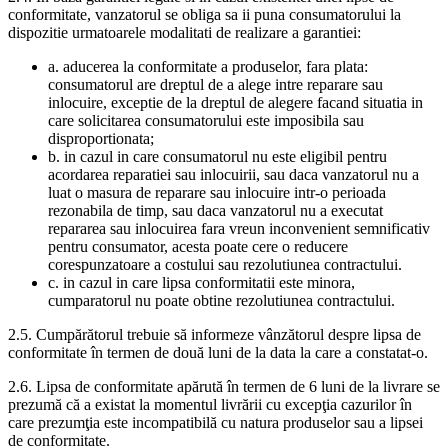
conformitate, vanzatorul se obliga sa ii puna consumatorului la
dispozitie urmatoarele modalitati de realizare a garantiei:
a. aducerea la conformitate a produselor, fara plata:
consumatorul are dreptul de a alege intre reparare sau
inlocuire, exceptie de la dreptul de alegere facand situatia in
care solicitarea consumatorului este imposibila sau
disproportionata;
b. in cazul in care consumatorul nu este eligibil pentru
acordarea reparatiei sau inlocuirii, sau daca vanzatorul nu a
luat o masura de reparare sau inlocuire intr-o perioada
rezonabila de timp, sau daca vanzatorul nu a executat
repararea sau inlocuirea fara vreun inconvenient semnificativ
pentru consumator, acesta poate cere o reducere
corespunzatoare a costului sau rezolutiunea contractului.
c. in cazul in care lipsa conformitatii este minora,
cumparatorul nu poate obtine rezolutiunea contractului.
2.5. Cumpărătorul trebuie să informeze vânzătorul despre lipsa de
conformitate în termen de două luni de la data la care a constatat-o.
2.6. Lipsa de conformitate apărută în termen de 6 luni de la livrare se
prezumă că a existat la momentul livrării cu excepţia cazurilor în
care prezumţia este incompatibilă cu natura produselor sau a lipsei
de conformitate.