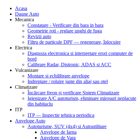
Acasa
Daune Auto
Mecanica
Constatare - Verificare din bara in bara
Geometrie roti - reglare unghi de fuga
Revizii auto
Filtru de particule DPF — regenerare, înlocuire
Electrica
Diagnoza electronica si interpretare erori computer de
bord
Calibrare Radar, Distronic, ADAS si ACC
Vulcanizare
Montare si echilibrare anvelope
Indreptare / roluire jante din aliaj sau otel
Climatizare
Încărcare freon și verificare Sistem Climatizare
Igienizare A/C autoturism, eliminare mirosuri neplacute
din habitaclu
ITP
ITP — Inspectie tehnica periodica
Anvelope Auto
Autoturisme, SUV (4x4) si Autoutilitare
Anvelope de Iarna
Anvelope de Vara