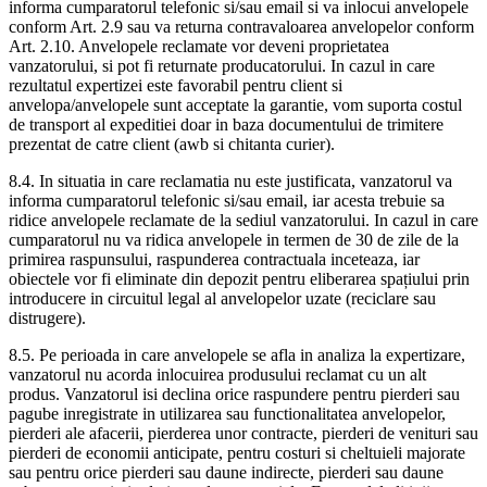
informa cumparatorul telefonic si/sau email si va inlocui anvelopele
conform Art. 2.9 sau va returna contravaloarea anvelopelor conform
Art. 2.10. Anvelopele reclamate vor deveni proprietatea
vanzatorului, si pot fi returnate producatorului. In cazul in care
rezultatul expertizei este favorabil pentru client si
anvelopa/anvelopele sunt acceptate la garantie, vom suporta costul
de transport al expeditiei doar in baza documentului de trimitere
prezentat de catre client (awb si chitanta curier).
8.4. In situatia in care reclamatia nu este justificata, vanzatorul va
informa cumparatorul telefonic si/sau email, iar acesta trebuie sa
ridice anvelopele reclamate de la sediul vanzatorului. In cazul in care
cumparatorul nu va ridica anvelopele in termen de 30 de zile de la
primirea raspunsului, raspunderea contractuala inceteaza, iar
obiectele vor fi eliminate din depozit pentru eliberarea spațiului prin
introducere in circuitul legal al anvelopelor uzate (reciclare sau
distrugere).
8.5. Pe perioada in care anvelopele se afla in analiza la expertizare,
vanzatorul nu acorda inlocuirea produsului reclamat cu un alt
produs. Vanzatorul isi declina orice raspundere pentru pierderi sau
pagube inregistrate in utilizarea sau functionalitatea anvelopelor,
pierderi ale afacerii, pierderea unor contracte, pierderi de venituri sau
pierderi de economii anticipate, pentru costuri si cheltuieli majorate
sau pentru orice pierderi sau daune indirecte, pierderi sau daune