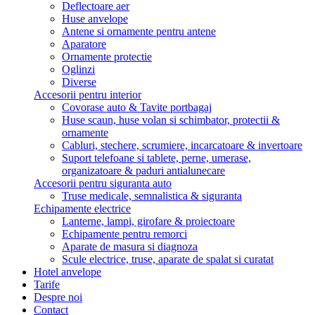
Deflectoare aer
Huse anvelope
Antene si ornamente pentru antene
Aparatore
Ornamente protectie
Oglinzi
Diverse
Accesorii pentru interior
Covorase auto & Tavite portbagaj
Huse scaun, huse volan si schimbator, protectii &
ornamente
Cabluri, stechere, scrumiere, incarcatoare & invertoare
Suport telefoane si tablete, perne, umerase,
organizatoare & paduri antialunecare
Accesorii pentru siguranta auto
Truse medicale, semnalistica & siguranta
Echipamente electrice
Lanterne, lampi, girofare & proiectoare
Echipamente pentru remorci
Aparate de masura si diagnoza
Scule electrice, truse, aparate de spalat si curatat
Hotel anvelope
Tarife
Despre noi
Contact