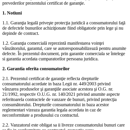
prevederilor prezentului certificat de garanţie.
1. Notiuni
1.1. Garanţia legală priveşte protecţia juridică a consumatorului faţă
de defectele bunurilor achiziţionate fiind obligatorie prin lege şi nu
depinde de contract.
1.2. Garanţia comercială reprezintă manifestarea voinţei
vânzătorului, garantul, care se autoresponsabilizează pentru anumite
defecte. În prezentul document, prin garantie comerciala se întelege
si garantia acordata cumparatorilor persoana juridica.
2. Garantia oferita consumatorilor
2.1. Prezentul certificat de garanţie reflecta drepturile
consumatorului acordate in baza Legii nr. 449/2003 privind
vânzarea produselor şi garanţiile asociate acestora şi O.G. nr.
21/1992, respectiv O.U.G. nr. 140/2021 privind anumite aspecte
referitoarela contractele de vanzare de bunuri, privind protecţia
consumătorului. Drepturile consumatorului in baza acestor
reglementari vizeaza garantia legala acordata in caz de
neconformitate a produsului cu contractul.
2.2. Vanzatorul este obligat sa ii livreze consumatorului bunuri care