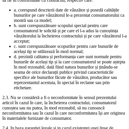
sa fie in conformitate cu contractul, respectiv care:
a. corespund descrierii date de vânzător și posedă calitățile
bunurilor pe care vânzătorul le-a prezentat consumatorului ca
mostră sau ca model;
b. sunt corespunzătoare scopului special pentru care
consumatorul le solicită și pe care el l-a adus la cunoștința
vânzătorului la încheierea contractului și pe care vânzătorul l-a
acceptat;
c. sunt corespunzătoare scopurilor pentru care bunurile de
același tip se utilizează în mod normal;
d. prezintă calitatea și performanța care sunt normale pentru
bunurile de același tip și la care consumatorul se poate aștepta
în mod rezonabil, dată fiind natura bunurilor și ținându-se
seama de orice declarații publice privind caracteristicile
specifice ale bunurilor făcute de vânzător, producător sau
reprezentantul acestuia, în special în reclame sau prin
etichetare.
2.3. Nu se consideră a fi o neconformitate în sensul prezentului
articol în cazul în care, la încheierea contractului, consumatorul
cunoștea sau nu putea, în mod rezonabil, să nu cunoască
neconformitatea sau în cazul în care neconformitatea își are originea
în materialele furnizate de consumator.
2.4. In baza garantiei legale si in cazul existentei unei lipse de