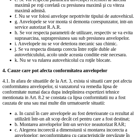
maximă pe roţi corelată cu presiunea maximă şi cu viteza
maximă admisă.
f. Nu se vor folosi anvelope nepotrivite tipului de autovehicul.
g. Anvelopele se vor monta si demonta corespunzator, intr-un
service autorizat R.A.R.
h. Se vor respecta parametrii de utilizare, respectiv se va evita
suprasarcina, suprapresiunea sau sub presiunea anvelopelor.
i. Anvelopele nu se vor deteriora mecanic sau chimic.
j. Se va respecta distanţa corecta între roţile duble ale
autovehiculului, acolo unde aceasta conditie este necesara.
k. Nu se va rularea autovehicolul cu roţile blocate.
4. Cauze care pot afecta conformitatea anvelopelor
4.1. In afara de situatiile de la Art. 3, exista si situatii care pot afecta
conformitatea anvelopelor, si vanzatorul va remedia lipsa de
conformitate numai daca dupa indeplinirea expertizei tehnice
mentionata in Art. 8.2 se constata ca lipsa conformitatii nu a fost
cauzata de una sau mai multe din urmatoarele situatii:
a. In cazul în care anvelopele au fost deterioarate ca rezultat al
utilizării într-un alt scop decât cel pentru care a fost destinat;
b. Montarea anvelopelor într-un service neautorizat RAR;
c. Alegerea incorectă a dimensiunii si montarea incorecta a
anvelopelor: neconformitatea cu caracteristicile prevăzute în