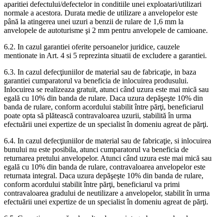
aparitiei defectului/defectelor in conditiile unei exploatari/utilizari
normale a acestora. Durata medie de utilizare a anvelopelor este
până la atingerea unei uzuri a benzii de rulare de 1,6 mm la
anvelopele de autoturisme şi 2 mm pentru anvelopele de camioane.
6.2. In cazul garantiei oferite persoanelor juridice, cauzele
mentionate in Art. 4 si 5 reprezinta situatii de excludere a garantiei.
6.3. In cazul defecţiuniilor de material sau de fabricaţie, in baza
garantiei cumparatorul va beneficia de inlocuirea produsului.
Inlocuirea se realizeaza gratuit, atunci când uzura este mai mică sau
egală cu 10% din banda de rulare. Daca uzura depăşeşte 10% din
banda de rulare, conform acordului stabilit între părţi, beneficiarul
poate opta să plătească contravaloarea uzurii, stabilită în urma
efectuării unei expertize de un specialist în domeniu agreat de părţi.
6.4. In cazul defecţiuniilor de material sau de fabricaţie, si inlocuirea
bunului nu este posibila, atunci cumparatorul va beneficia de
returnarea pretului anvelopelor. Atunci când uzura este mai mică sau
egală cu 10% din banda de rulare, contravaloarea anvelopelor este
returnata integral. Daca uzura depăşeşte 10% din banda de rulare,
conform acordului stabilit între părţi, beneficiarul va primi
contravaloarea gradului de neutilizare a anvelopelor, stabilit în urma
efectuării unei expertize de un specialist în domeniu agreat de părţi.