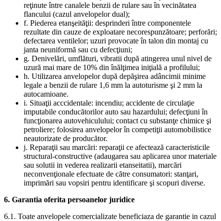
reţinute între canalele benzii de rulare sau în vecinătatea
flancului (cazul anvelopelor dual);
f. Piederea etanşeităţii: desprinderi între componentele
rezultate din cauze de exploatare necorespunzătoare; perforări;
defectarea ventilelor; uzuri provocate în talon din montaj cu
janta neuniformă sau cu defecţiuni;
g. Denivelări, umflături, vibratii după atingerea unul nivel de
uzură mai mare de 10% din înălţimea iniţială a profilului;
h. Utilizarea anvelopelor după depăşirea adâncimii minime
legale a benzii de rulare 1,6 mm la autoturisme şi 2 mm la
autocamioane.
i. Situaţii acccidentale: incendiu; accidente de circulaţie
imputabile conducătorilor auto sau hazardului; defecţiuni în
funcţionarea autovehiculului; contact cu substanţe chimice şi
petroliere; folosirea anvelopelor în competiţii automobilistice
neautorizate de producător.
j. Reparaţii sau marcări: reparaţii ce afectează caracteristicile
structural-constructive (adaugarea sau aplicarea unor materiale
sau solutii in vederea realizarii etanseitatii), marcări
neconvenţionale efectuate de către consumatori: stanţari,
imprimări sau vopsiri pentru identificare şi scopuri diverse.
6. Garantia oferita persoanelor juridice
6.1. Toate anvelopele comercializate beneficiaza de garantie in cazul