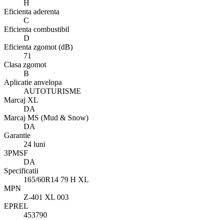
H
Eficienta aderenta
C
Eficienta combustibil
D
Eficienta zgomot (dB)
71
Clasa zgomot
B
Aplicatie anvelopa
AUTOTURISME
Marcaj XL
DA
Marcaj MS (Mud & Snow)
DA
Garantie
24 luni
3PMSF
DA
Specificatii
165/60R14 79 H XL
MPN
Z-401 XL 003
EPREL
453790