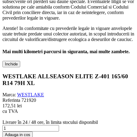
subsecvente ori pierderi sau daune speciale. Eventualele litigii se vor
solutiona pe cale amiabila conform Codului Comercial si Codului
Civil prin conciliere directa, iar in caz de neintelegere, conform
prevederilor legale in vigoare.
Atentie! In conformitate cu prevederile legale in vigoare anvelopele
uzate trebuie predate unui colector autorizat, in scopul introducerii in
circuitul de valorificare/distrugere ecologica a deseurilor de cauciuc.
Mai multi kilometri parcursi in siguranta, mai multe zambete.
Inchide
WESTLAKE ALLSEASON ELITE Z-401 165/60
R14 79H XL
Marca:
WESTLAKE
Referinta
721920
172,51 lei
cu TVA
Livrare în 24 / 48 ore, în limita stocului disponibil
Adauga in cos