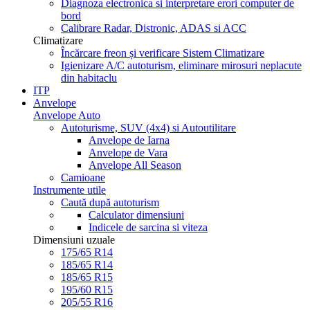
Diagnoza electronica si interpretare erori computer de
bord
Calibrare Radar, Distronic, ADAS si ACC
Climatizare
Încărcare freon și verificare Sistem Climatizare
Igienizare A/C autoturism, eliminare mirosuri neplacute
din habitaclu
ITP
Anvelope
Anvelope Auto
Autoturisme, SUV (4x4) si Autoutilitare
Anvelope de Iarna
Anvelope de Vara
Anvelope All Season
Camioane
Instrumente utile
Caută după autoturism
Calculator dimensiuni
Indicele de sarcina si viteza
Dimensiuni uzuale
175/65 R14
185/65 R14
185/65 R15
195/60 R15
205/55 R16