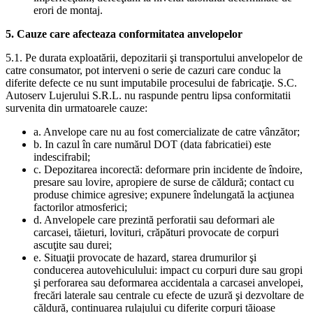
erori de montaj.
5. Cauze care afecteaza conformitatea anvelopelor
5.1. Pe durata exploatării, depozitarii şi transportului anvelopelor de
catre consumator, pot interveni o serie de cazuri care conduc la
diferite defecte ce nu sunt imputabile procesului de fabricaţie. S.C.
Autoserv Lujerului S.R.L. nu raspunde pentru lipsa conformitatii
survenita din urmatoarele cauze:
a. Anvelope care nu au fost comercializate de catre vânzător;
b. In cazul în care numărul DOT (data fabricatiei) este
indescifrabil;
c. Depozitarea incorectă: deformare prin incidente de îndoire,
presare sau lovire, apropiere de surse de căldură; contact cu
produse chimice agresive; expunere îndelungată la acţiunea
factorilor atmosferici;
d. Anvelopele care prezintă perforatii sau deformari ale
carcasei, tăieturi, lovituri, crăpături provocate de corpuri
ascuţite sau durei;
e. Situaţii provocate de hazard, starea drumurilor şi
conducerea autovehiculului: impact cu corpuri dure sau gropi
şi perforarea sau deformarea accidentala a carcasei anvelopei,
frecări laterale sau centrale cu efecte de uzură şi dezvoltare de
căldură, continuarea rulajului cu diferite corpuri tăioase