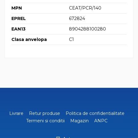
MPN
CEAT/PCR/140
EPREL
672824
EAN13
8904288100280
Clasa anvelopa
C1
Livrare
Retur produse
Politica de confidentialitate
Termeni si conditii
Magazin
ANPC