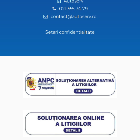
Autoserv
021 555 74 79
contact@autoserv.ro
Setari confidentialitate