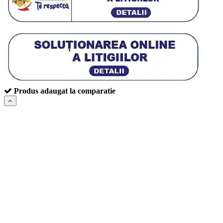
Produs adaugat la comparatie
Filtre:
Ștergeți filtrele
Latime : 205
Inaltime : 60
Diametru : 16
Latime
6.5"
8.25"
9.5"
11"
12"