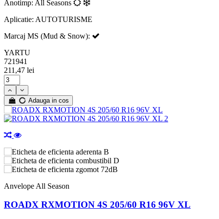
Anotimp: All Seasons
Aplicatie: AUTOTURISME
Marcaj MS (Mud & Snow):
YARTU
721941
211,47 lei
Adauga in cos
B
D
72dB
Anvelope All Season
ROADX RXMOTION 4S 205/60 R16 96V XL