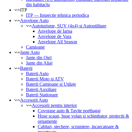
din habitaclu
ITP
ITP — Inspectie tehnica periodica
Anvelope Auto
Autoturisme, SUV (4x4) si Autoutilitare
Anvelope de Iarna
Anvelope de Vara
Anvelope All Season
Camioane
Jante Auto
Jante din Otel
Jante din Aliaj
Baterii
Baterii Auto
Baterii Moto si ATV
Baterii Camioane si Utilaje
Baterii Auxiliare
Baterii Stationare
Accesorii Auto
Accesorii pentru interior
Covorase auto & Tavite portbagaj
Huse scaun, huse volan si schimbator, protectii &
ornamente
Cabluri, stechere, scrumiere, incarcatoare &
invertoare