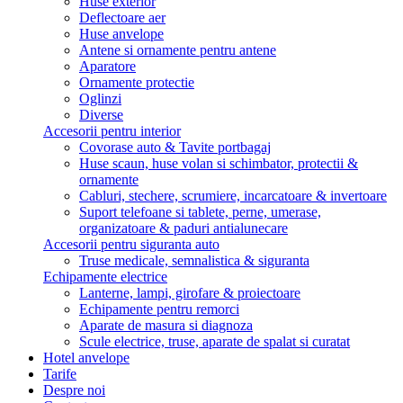
Huse exterior
Deflectoare aer
Huse anvelope
Antene si ornamente pentru antene
Aparatore
Ornamente protectie
Oglinzi
Diverse
Accesorii pentru interior
Covorase auto & Tavite portbagaj
Huse scaun, huse volan si schimbator, protectii &
ornamente
Cabluri, stechere, scrumiere, incarcatoare & invertoare
Suport telefoane si tablete, perne, umerase,
organizatoare & paduri antialunecare
Accesorii pentru siguranta auto
Truse medicale, semnalistica & siguranta
Echipamente electrice
Lanterne, lampi, girofare & proiectoare
Echipamente pentru remorci
Aparate de masura si diagnoza
Scule electrice, truse, aparate de spalat si curatat
Hotel anvelope
Tarife
Despre noi