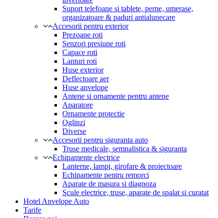
Suport telefoane si tablete, perne, umerase,
organizatoare & paduri antialunecare
Accesorii pentru exterior
Prezoane roti
Senzori presiune roti
Capace roti
Lanturi roti
Huse exterior
Deflectoare aer
Huse anvelope
Antene si ornamente pentru antene
Aparatore
Ornamente protectie
Oglinzi
Diverse
Accesorii pentru siguranta auto
Truse medicale, semnalistica & siguranta
Echipamente electrice
Lanterne, lampi, girofare & proiectoare
Echipamente pentru remorci
Aparate de masura si diagnoza
Scule electrice, truse, aparate de spalat si curatat
Hotel Anvelope Auto
Tarife