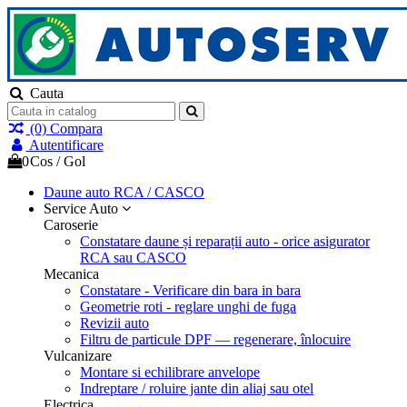
Cauta
(0)
Compara
Autentificare
0
Cos
/
Gol
Daune auto
RCA / CASCO
Service Auto
Caroserie
Constatare daune și reparații auto - orice asigurator
RCA sau CASCO
Mecanica
Constatare - Verificare din bara in bara
Geometrie roti - reglare unghi de fuga
Revizii auto
Filtru de particule DPF — regenerare, înlocuire
Vulcanizare
Montare si echilibrare anvelope
Indreptare / roluire jante din aliaj sau otel
Electrica