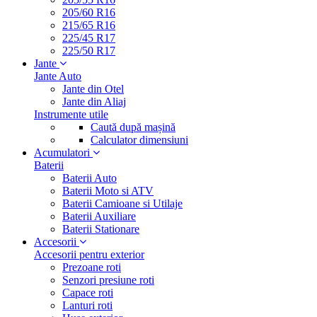
205/60 R16
215/65 R16
225/45 R17
225/50 R17
Jante
Jante Auto
Jante din Otel
Jante din Aliaj
Instrumente utile
Caută după mașină
Calculator dimensiuni
Acumulatori
Baterii
Baterii Auto
Baterii Moto si ATV
Baterii Camioane si Utilaje
Baterii Auxiliare
Baterii Stationare
Accesorii
Accesorii pentru exterior
Prezoane roti
Senzori presiune roti
Capace roti
Lanturi roti