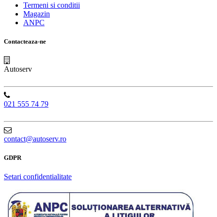
Termeni si conditii
Magazin
ANPC
Contacteaza-ne
Autoserv
021 555 74 79
contact@autoserv.ro
GDPR
Setari confidentialitate