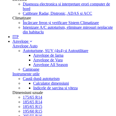
Diagnoza electronica si interpretare erori computer de
bord
Calibrare Radar, Distronic, ADAS si ACC
Climatizare
Încărcare freon și verificare Sistem Climatizare
Igienizare A/C autoturism, eliminare mirosuri neplacute
din habitaclu
ITP
Anvelope
Anvelope Auto
Autoturisme, SUV (4x4) si Autoutilitare
Anvelope de Iarna
Anvelope de Vara
Anvelope All Season
Camioane
Instrumente utile
Caută după autoturism
Calculator dimensiuni
Indicele de sarcina si viteza
Dimensiuni uzuale
175/65 R14
185/65 R14
185/65 R15
195/60 R15
205/55 R16