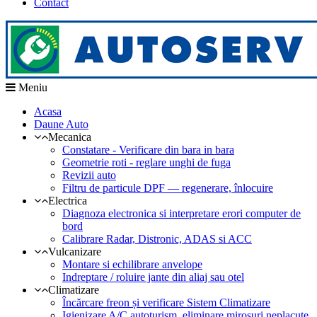
Contact
Meniu
Acasa
Daune Auto
Mecanica
Constatare - Verificare din bara in bara
Geometrie roti - reglare unghi de fuga
Revizii auto
Filtru de particule DPF — regenerare, înlocuire
Electrica
Diagnoza electronica si interpretare erori computer de
bord
Calibrare Radar, Distronic, ADAS si ACC
Vulcanizare
Montare si echilibrare anvelope
Indreptare / roluire jante din aliaj sau otel
Climatizare
Încărcare freon și verificare Sistem Climatizare
Igienizare A/C autoturism, eliminare mirosuri neplacute