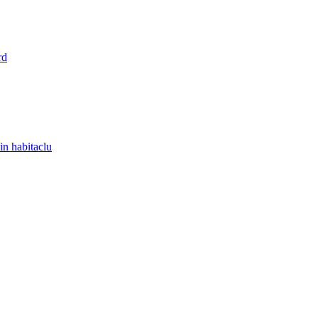
rd
in habitaclu