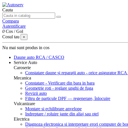
Cauta
Compara
Autentificare
0
Cos
/
Gol
Cosul tau
×
Nu mai sunt produs in cos
Daune auto
RCA / CASCO
Service Auto
Caroserie
Constatare daune și reparații auto - orice asigurator 
Mecanica
Constatare - Verificare din bara in bara
Geometrie roti - reglare unghi de fuga
Revizii auto
Filtru de particule DPF — regenerare, înlocuire
Vulcanizare
Montare si echilibrare anvelope
Indreptare / roluire jante din aliaj sau otel
Electrica
Diagnoza electronica si interpretare erori computer de bo