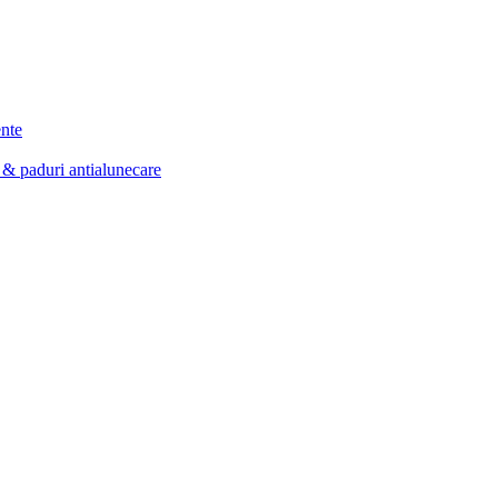
ente
e & paduri antialunecare