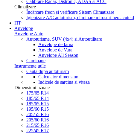
Calibrare Radar, Distronic, ADAS si ACC
Climatizare
Încărcare freon și verificare Sistem Climatizare
Igienizare A/C autoturism, eliminare mirosuri neplacute d
ITP
Anvelope
Anvelope Auto
Autoturisme, SUV (4x4) si Autoutilitare
Anvelope de Iarna
Anvelope de Vara
Anvelope All Season
Camioane
Instrumente utile
Caută după autoturism
Calculator dimensiuni
Indicele de sarcina si viteza
Dimensiuni uzuale
175/65 R14
185/65 R14
185/65 R15
195/60 R15
205/55 R16
205/60 R16
215/65 R16
225/45 R17