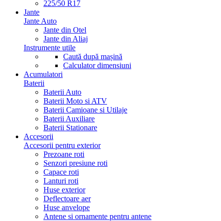
225/50 R17
Jante
Jante Auto
Jante din Otel
Jante din Aliaj
Instrumente utile
Caută după mașină
Calculator dimensiuni
Acumulatori
Baterii
Baterii Auto
Baterii Moto si ATV
Baterii Camioane si Utilaje
Baterii Auxiliare
Baterii Stationare
Accesorii
Accesorii pentru exterior
Prezoane roti
Senzori presiune roti
Capace roti
Lanturi roti
Huse exterior
Deflectoare aer
Huse anvelope
Antene si ornamente pentru antene