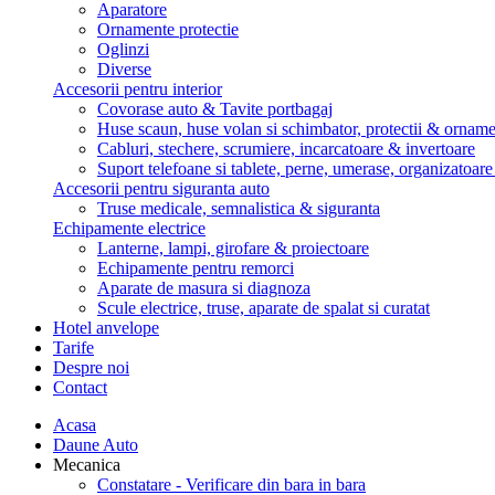
Aparatore
Ornamente protectie
Oglinzi
Diverse
Accesorii pentru interior
Covorase auto & Tavite portbagaj
Huse scaun, huse volan si schimbator, protectii & ornam
Cabluri, stechere, scrumiere, incarcatoare & invertoare
Suport telefoane si tablete, perne, umerase, organizatoar
Accesorii pentru siguranta auto
Truse medicale, semnalistica & siguranta
Echipamente electrice
Lanterne, lampi, girofare & proiectoare
Echipamente pentru remorci
Aparate de masura si diagnoza
Scule electrice, truse, aparate de spalat si curatat
Hotel anvelope
Tarife
Despre noi
Contact
Acasa
Daune Auto
Mecanica
Constatare - Verificare din bara in bara