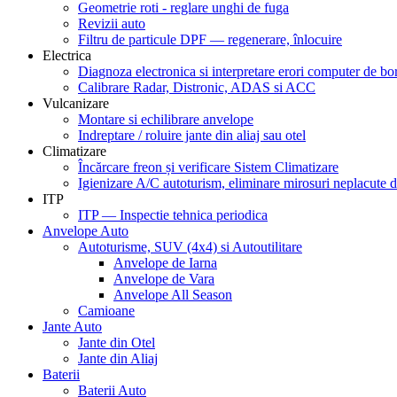
Geometrie roti - reglare unghi de fuga
Revizii auto
Filtru de particule DPF — regenerare, înlocuire
Electrica
Diagnoza electronica si interpretare erori computer de bo
Calibrare Radar, Distronic, ADAS si ACC
Vulcanizare
Montare si echilibrare anvelope
Indreptare / roluire jante din aliaj sau otel
Climatizare
Încărcare freon și verificare Sistem Climatizare
Igienizare A/C autoturism, eliminare mirosuri neplacute d
ITP
ITP — Inspectie tehnica periodica
Anvelope Auto
Autoturisme, SUV (4x4) si Autoutilitare
Anvelope de Iarna
Anvelope de Vara
Anvelope All Season
Camioane
Jante Auto
Jante din Otel
Jante din Aliaj
Baterii
Baterii Auto