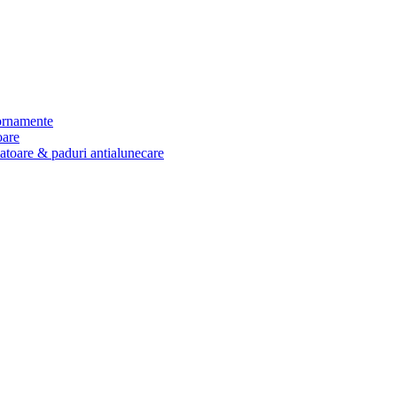
 ornamente
oare
zatoare & paduri antialunecare