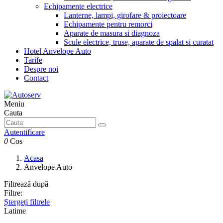
Echipamente electrice
Lanterne, lampi, girofare & proiectoare
Echipamente pentru remorci
Aparate de masura si diagnoza
Scule electrice, truse, aparate de spalat si curatat
Hotel Anvelope Auto
Tarife
Despre noi
Contact
Meniu
Cauta
Autentificare
0
Cos
Acasa
Anvelope Auto
Filtrează după
Filtre:
Ștergeți filtrele
Latime