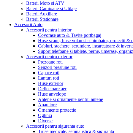
Baterii Moto si ATV
Baterii Camioane si Utilaje
Baterii Auxiliare
Baterii Stationare
Accesorii Auto
Accesorii pentru interior
Covorase auto & Tavite portbagaj
Huse scaun, huse volan si schimbator, protectii &
Cabluri, stechere, scrumiere, incarcatoare & invert
Suport telefoane si tablete, perne, umerase, organi
Accesorii pentru exterior
Prezoane roti
Senzori presiune roti
Capace roti
Lanturi roti
Huse exterior
Deflectoare aer
Huse anvelope
Antene si ornamente pentru antene
Aparatore
Ornamente protectie
Oglinzi
Diverse
Accesorii pentru siguranta auto
Truse medicale, semnalistica & siguranta